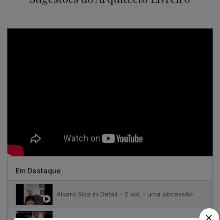
Em Destaque
Álvaro Siza in Detail - 2 vol. - uma obcessão