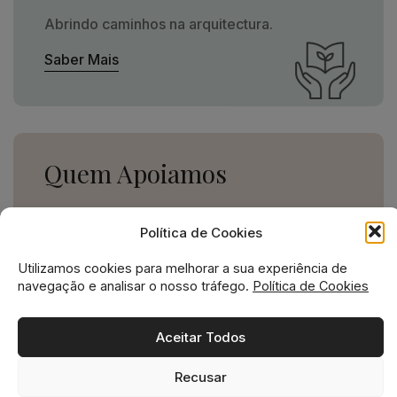
Abrindo caminhos na arquitectura.
Saber Mais
Quem Apoiamos
Uma missão social grande,
Política de Cookies
para uma empresa pequena.
Utilizamos cookies para melhorar a sua experiência de
Ver Apoios
navegação e analisar o nosso tráfego.
Política de Cookies
Aceitar Todos
Recusar
Missão social no ADN