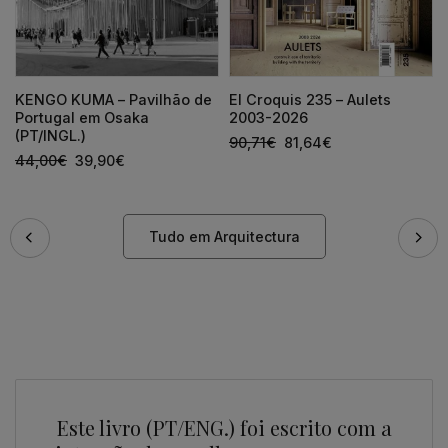
KENGO KUMA – Pavilhão de
El Croquis 235 – Aulets
Portugal em Osaka
2003-2026
(PT/INGL.)
90,71
€
81,64
€
44,00
€
39,90
€
Tudo em Arquitectura
Este livro (PT/ENG.) foi escrito com a