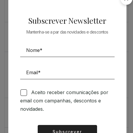
Souto de Moura como nunca o viu
O máximo rigor
Subscrever Newsletter
PRENDA ESPECIAL PARA ARQUITECTOS 2023
Mantenha-se a par das novidades e descontos
Sugestões
Livro incrivelmente bonito: Kengo Kuma e Portugal
Vídeo de sugestões 67
Aceito receber comunicações por
Feedback
email com campanhas, descontos e
Índice de satisfação inédito
novidades.
Um contributo positivo
Subscrever