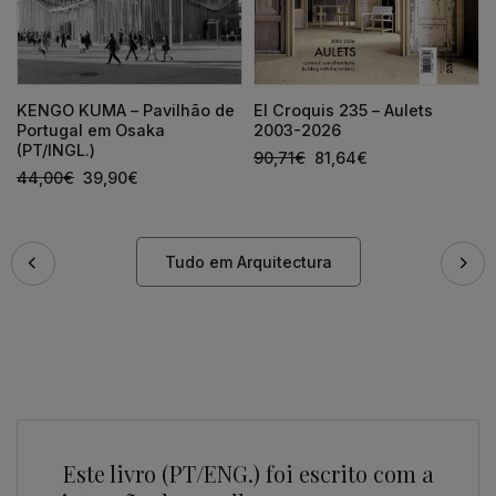
KENGO KUMA – Pavilhão de
El Croquis 235 – Aulets
Portugal em Osaka
2003-2026
(PT/INGL.)
90,71
€
81,64
€
44,00
€
39,90
€
Tudo em Arquitectura
Este livro (PT/ENG.) foi escrito com a