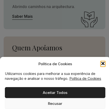
Abrindo caminhos na arquitectura.
Saber Mais
Quem Apoiamos
Uma missão social grande,
Política de Cookies
para uma empresa pequena.
Utilizamos cookies para melhorar a sua experiência de
Ver Apoios
navegação e analisar o nosso tráfego.
Política de Cookies
Aceitar Todos
Recusar
Missão social no ADN