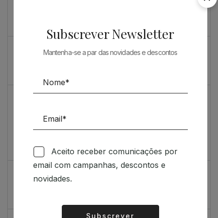
Souto de Moura como nunca o viu
O máximo rigor
Subscrever Newsletter
PRENDA ESPECIAL PARA ARQUITECTOS 2023
Mantenha-se a par das novidades e descontos
Sugestões
Livro incrivelmente bonito: Kengo Kuma e Portugal
Vídeo de sugestões 67
Aceito receber comunicações por
Feedback
email com campanhas, descontos e
Índice de satisfação inédito
novidades.
Um contributo positivo
Subscrever