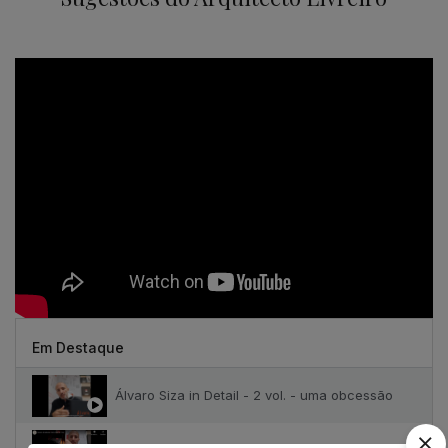
Em Destaque
Álvaro Siza in Detail - 2 vol. - uma obcessão