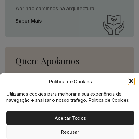
Abrindo caminhos na arquitectura.
Saber Mais
Quem Apoiamos
Uma missão social grande,
Política de Cookies
para uma empresa pequena.
Utilizamos cookies para melhorar a sua experiência de
Ver Apoios
navegação e analisar o nosso tráfego.
Política de Cookies
Aceitar Todos
Recusar
Missão social no ADN