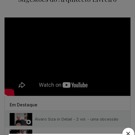
Em Destaque
Álvaro Siza in Detail - 2 vol. - uma obcessão