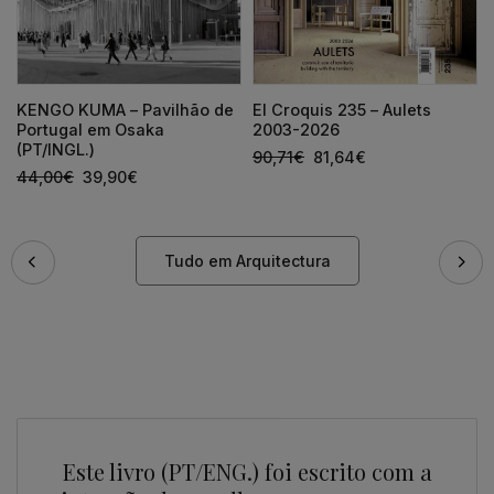
KENGO KUMA – Pavilhão de
El Croquis 235 – Aulets
Portugal em Osaka
2003-2026
(PT/INGL.)
90,71
€
81,64
€
44,00
€
39,90
€
Tudo em Arquitectura
Este livro (PT/ENG.) foi escrito com a