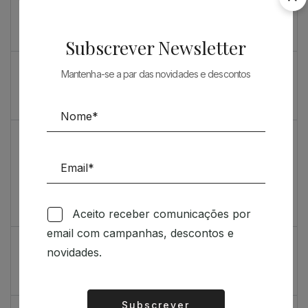
Souto de Moura como nunca o viu
O máximo rigor
Subscrever Newsletter
PRENDA ESPECIAL PARA ARQUITECTOS 2023
Mantenha-se a par das novidades e descontos
Sugestões
Livro incrivelmente bonito: Kengo Kuma e Portugal
Vídeo de sugestões 67
Aceito receber comunicações por
Feedback
email com campanhas, descontos e
Índice de satisfação inédito
novidades.
Um contributo positivo
Subscrever