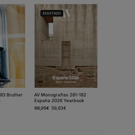
ESGOTADO
HOUSE DETAI
83 Bruther
AV Monografías 281-182
SIZA + ANTÓ
e
España 2026 Yearbook
65,00
€
58,5
66,25
€
59,63
€