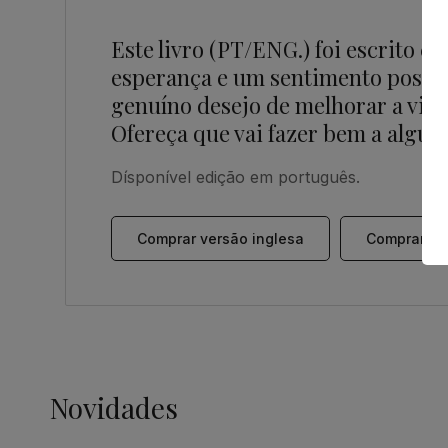
Este livro (PT/ENG.) foi escrito c
esperança e um sentimento positiv
genuíno desejo de melhorar a vida
Ofereça que vai fazer bem a algué
Dísponível edição em português.
Comprar versão inglesa
Comprar ve
Novidades