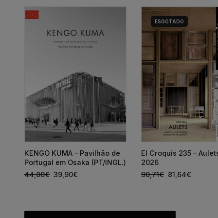
ESGOTADO
a
KENGO KUMA – Pavilhão de
El Croquis 235 – Aule
Portugal em Osaka (PT/INGL.)
2026
44,00
€
39,90
€
90,71
€
81,64
€