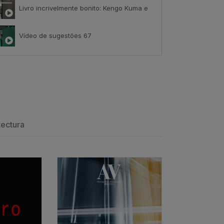
Livro incrivelmente bonito: Kengo Kuma e Portugal
Vídeo de sugestões 67
ack
Índice de satisfação inédito
tributo positivo
tectura
Os arquitectos e o amor
ESGOTADO