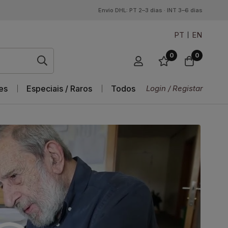
Envio DHL: PT 2–3 dias · INT 3–6 dias
PT
EN
0
0
es
Especiais / Raros
Todos
Login / Registar