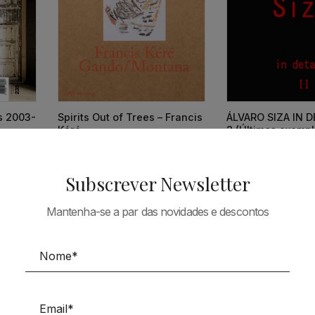
ts 2003-
Spirits Out of Trees – Francis
ÁLVARO SIZA IN DE
Kéré
2 (Últimos exempl
38,73
€
34,86
€
66,90
€
Subscrever Newsletter
Mantenha-se a par das novidades e descontos
Tudo em Arquitectura