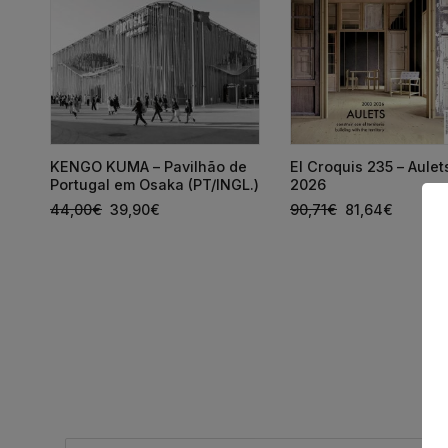
KENGO KUMA – Pavilhão de
El Croquis 235 – Aule
s
Portugal em Osaka (PT/INGL.)
2026
44,00
€
39,90
€
90,71
€
81,64
€