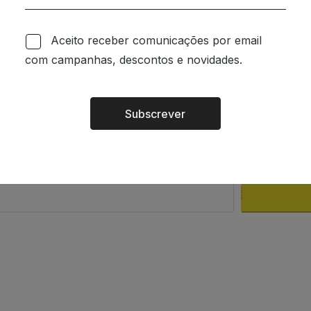
om a intenção de espalhar
Aceito receber comunicações por email
o a quem o ler. Existe um
com campanhas, descontos e novidades.
 das pessoas.
m.
Subscrever
Alternative:
rsão portuguesa