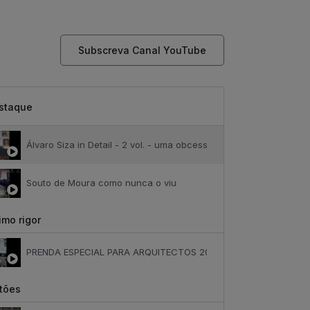
Subscreva Canal YouTube
staque
Álvaro Siza in Detail - 2 vol. - uma obcessão
Souto de Moura como nunca o viu
mo rigor
PRENDA ESPECIAL PARA ARQUITECTOS 2023
tões