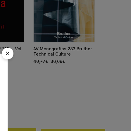
TAIL – Vol.
AV Monografías 283 Bruther
AV Monografí
ares)
Technical Culture
España 2026
40,77
€
36,69
€
66,25
€
59,6