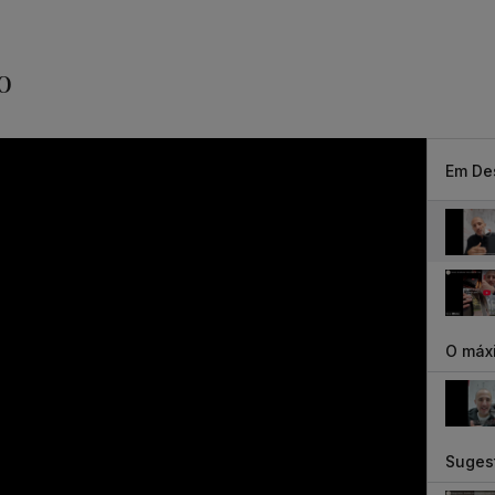
o
Em De
O máxi
Suges