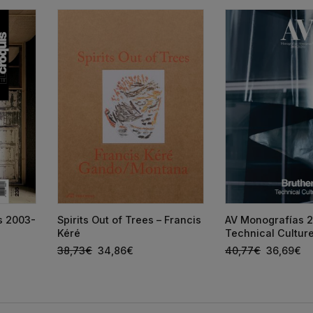
ts 2003-
Spirits Out of Trees – Francis
AV Monografías 2
Kéré
Technical Cultur
38,73
€
34,86
€
40,77
€
36,69
€