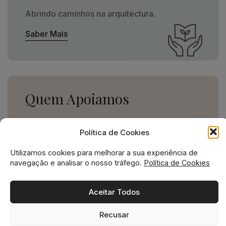
Abrindo caminhos na arquitectura.
Saber Mais
Quem Apoiamos
Uma missão social grande,
Política de Cookies
para uma empresa pequena.
Utilizamos cookies para melhorar a sua experiência de
Ver Apoios
navegação e analisar o nosso tráfego.
Política de Cookies
Aceitar Todos
Recusar
Missão social no ADN