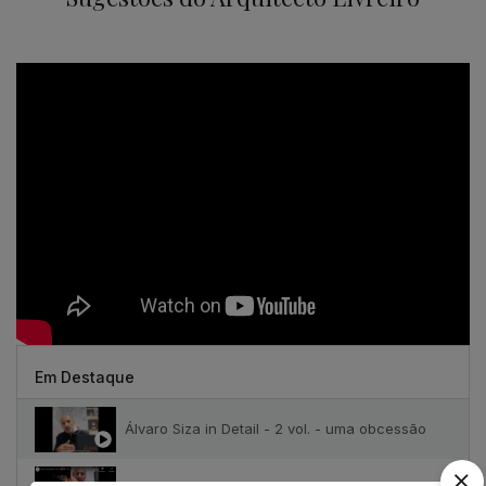
Em Destaque
Álvaro Siza in Detail - 2 vol. - uma obcessão