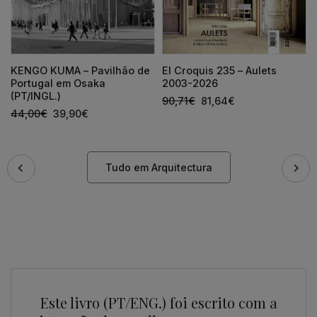
KENGO KUMA – Pavilhão de
El Croquis 235 – Aulets
Portugal em Osaka
2003-2026
(PT/INGL.)
90,71
€
81,64
€
44,00
€
39,90
€
Tudo em Arquitectura
Este livro (PT/ENG.) foi escrito com a