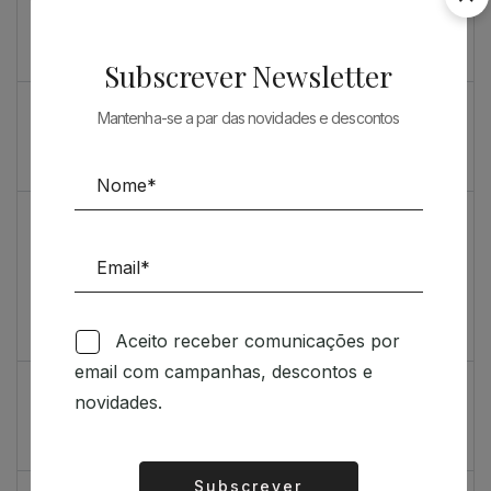
Souto de Moura como nunca o viu
O máximo rigor
Subscrever Newsletter
PRENDA ESPECIAL PARA ARQUITECTOS 2023
Mantenha-se a par das novidades e descontos
Sugestões
Livro incrivelmente bonito: Kengo Kuma e Portugal
Vídeo de sugestões 67
Aceito receber comunicações por
Feedback
email com campanhas, descontos e
Índice de satisfação inédito
novidades.
Um contributo positivo
Subscrever