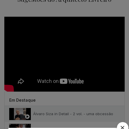
Em Destaque
Álvaro Siza in Detail - 2 vol. - uma obcessão