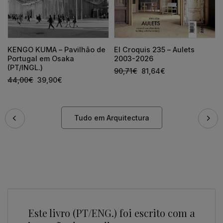
KENGO KUMA – Pavilhão de
El Croquis 235 – Aulets
Portugal em Osaka
2003-2026
(PT/INGL.)
90,71
€
81,64
€
44,00
€
39,90
€
Tudo em Arquitectura
Este livro (PT/ENG.) foi escrito com a