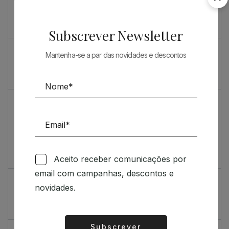
Souto de Moura como nunca o viu
O máximo rigor
Subscrever Newsletter
PRENDA ESPECIAL PARA ARQUITECTOS 2023
Mantenha-se a par das novidades e descontos
Sugestões
Livro incrivelmente bonito: Kengo Kuma e Portugal
Vídeo de sugestões 67
Aceito receber comunicações por
Feedback
email com campanhas, descontos e
Índice de satisfação inédito
novidades.
Um contributo positivo
Subscrever