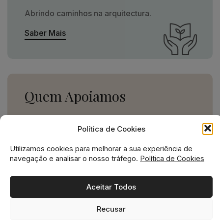
Abrindo caminhos na arquitectura.
Saber Mais
Quem Apoiamos
Uma missão social grande,
Política de Cookies
para uma empresa pequena.
Utilizamos cookies para melhorar a sua experiência de
Ver Apoios
navegação e analisar o nosso tráfego.
Política de Cookies
Aceitar Todos
Recusar
Missão social no ADN