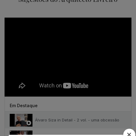
Em Destaque
Álvaro Siza in Detail - 2 vol. - uma obcessão