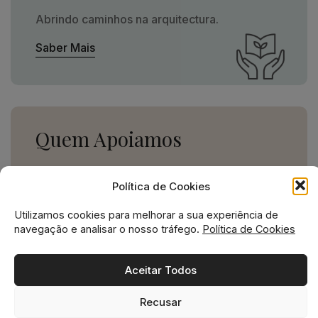
Abrindo caminhos na arquitectura.
Saber Mais
Quem Apoiamos
Uma missão social grande,
Política de Cookies
para uma empresa pequena.
Utilizamos cookies para melhorar a sua experiência de
Ver Apoios
navegação e analisar o nosso tráfego.
Política de Cookies
Aceitar Todos
Recusar
Missão social no ADN