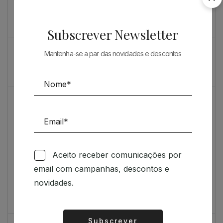
Souto de Moura como nunca o viu
O máximo rigor
Subscrever Newsletter
PRENDA ESPECIAL PARA ARQUITECTOS 2023
Mantenha-se a par das novidades e descontos
Sugestões
Livro incrivelmente bonito: Kengo Kuma e Portugal
Vídeo de sugestões 67
Aceito receber comunicações por
Feedback
email com campanhas, descontos e
Índice de satisfação inédito
novidades.
Um contributo positivo
Subscrever