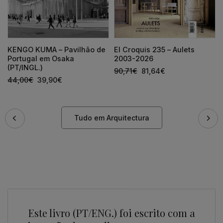
KENGO KUMA – Pavilhão de
El Croquis 235 – Aulets
Portugal em Osaka
2003-2026
(PT/INGL.)
90,71
€
81,64
€
44,00
€
39,90
€
Tudo em Arquitectura
Este livro (PT/ENG.) foi escrito com a