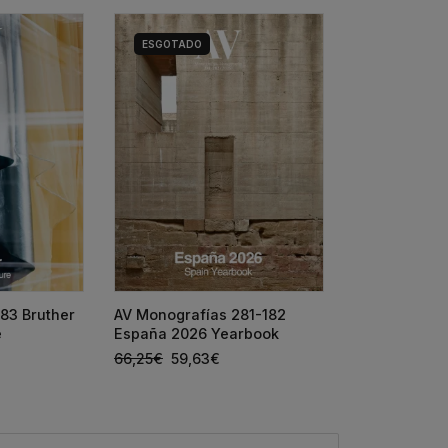
ESGOTADO
HOUSE DETAI
83 Bruther
AV Monografías 281-182
SIZA + ANTÓ
e
España 2026 Yearbook
65,00
€
58,5
66,25
€
59,63
€