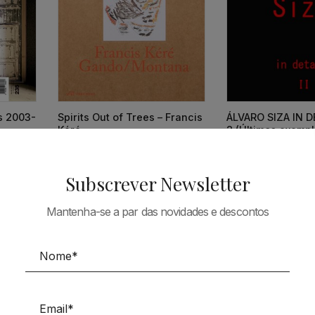
ts 2003-
Spirits Out of Trees – Francis
ÁLVARO SIZA IN DE
Kéré
2 (Últimos exempl
38,73
€
34,86
€
66,90
€
Subscrever Newsletter
Mantenha-se a par das novidades e descontos
Tudo em Arquitectura