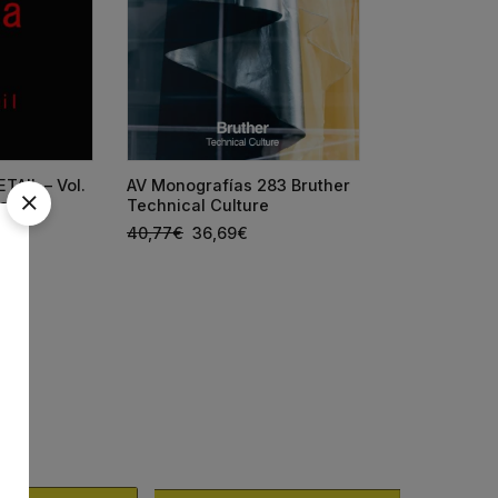
TAIL – Vol.
AV Monografías 283 Bruther
AV Monografí
ares)
Technical Culture
España 2026
40,77
€
36,69
€
66,25
€
59,6