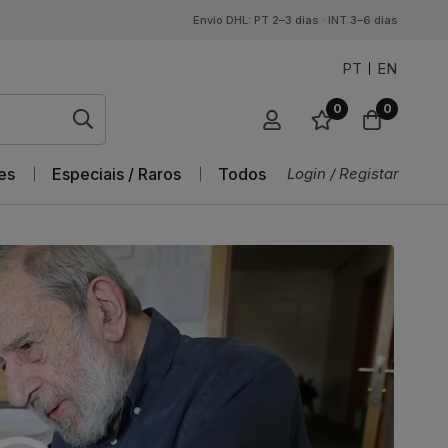
Envio DHL: PT 2–3 dias · INT 3–6 dias
PT
EN
0
0
es
Especiais / Raros
Todos
Login / Registar