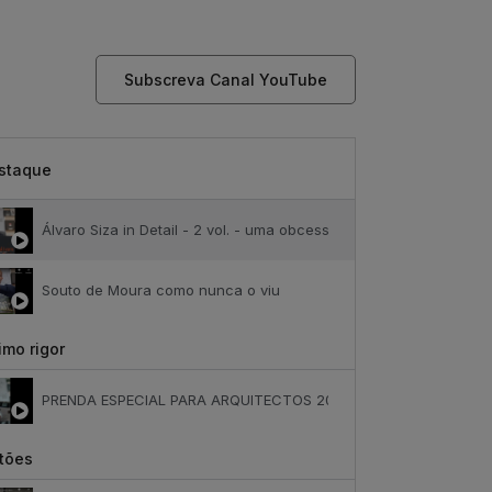
Subscreva Canal YouTube
staque
Álvaro Siza in Detail - 2 vol. - uma obcessão
Souto de Moura como nunca o viu
mo rigor
PRENDA ESPECIAL PARA ARQUITECTOS 2023
tões