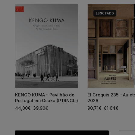
ESGOTADO
a
KENGO KUMA – Pavilhão de
El Croquis 235 – Aule
Portugal em Osaka (PT/INGL.)
2026
44,00
€
39,90
€
90,71
€
81,64
€