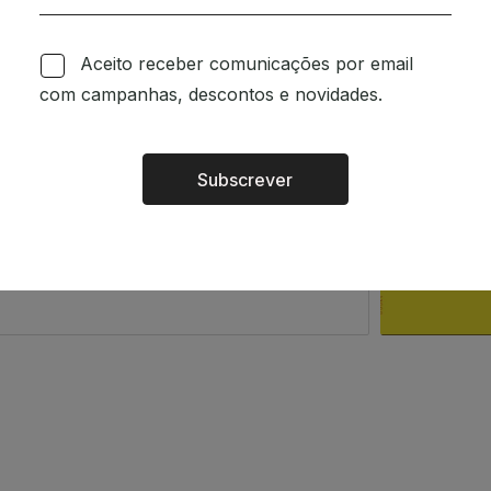
om a intenção de espalhar
Aceito receber comunicações por email
o a quem o ler. Existe um
com campanhas, descontos e novidades.
 das pessoas.
m.
Subscrever
Alternative:
rsão portuguesa