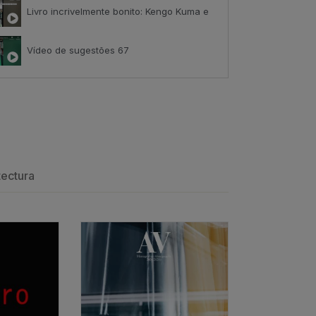
Livro incrivelmente bonito: Kengo Kuma e Portugal
Vídeo de sugestões 67
ack
Índice de satisfação inédito
tributo positivo
tectura
Os arquitectos e o amor
ESGOTADO