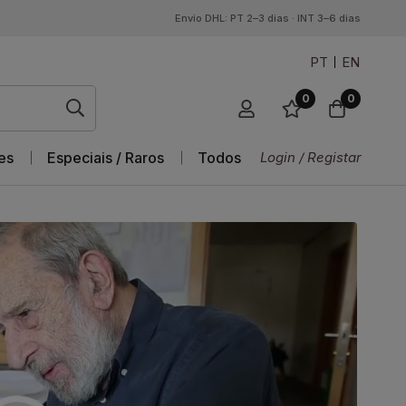
Envio DHL: PT 2–3 dias · INT 3–6 dias
PT
EN
0
0
es
Especiais / Raros
Todos
Login / Registar