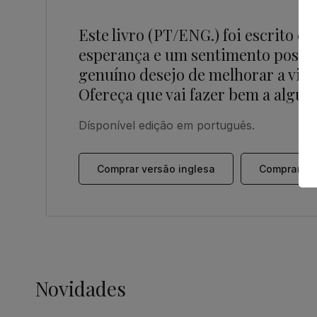
Este livro (PT/ENG.) foi escrito c
esperança e um sentimento positiv
genuíno desejo de melhorar a vida
Ofereça que vai fazer bem a algué
Dísponível edição em português.
Comprar versão inglesa
Comprar ve
Novidades