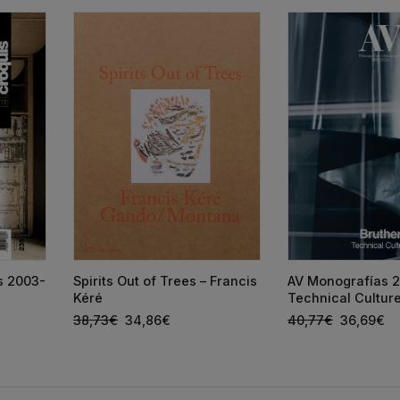
ts 2003-
Spirits Out of Trees – Francis
AV Monografías 2
Kéré
Technical Cultur
38,73
€
34,86
€
40,77
€
36,69
€