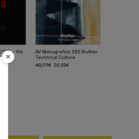
TAIL – Vol.
AV Monografías 283 Bruther
AV Monografí
ares)
Technical Culture
España 2026
40,77
€
36,69
€
66,25
€
59,6