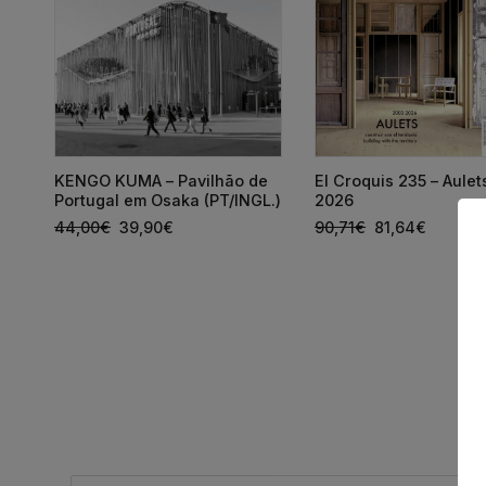
KENGO KUMA – Pavilhão de
El Croquis 235 – Aule
s
Portugal em Osaka (PT/INGL.)
2026
44,00
€
39,90
€
90,71
€
81,64
€