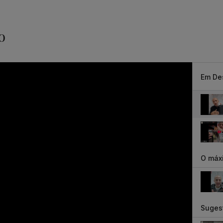
o
Em De
O máxi
Suges