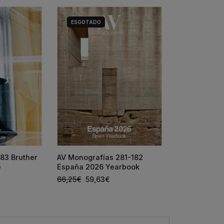
ESGOTADO
HOUSE DETAI
83 Bruther
AV Monografías 281-182
SIZA + ANTÓ
e
España 2026 Yearbook
65,00
€
58,5
66,25
€
59,63
€