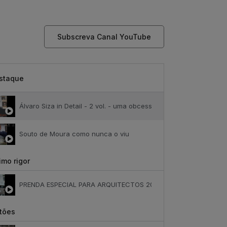
Subscreva Canal YouTube
staque
Álvaro Siza in Detail - 2 vol. - uma obcessão
Souto de Moura como nunca o viu
mo rigor
PRENDA ESPECIAL PARA ARQUITECTOS 2023
tões