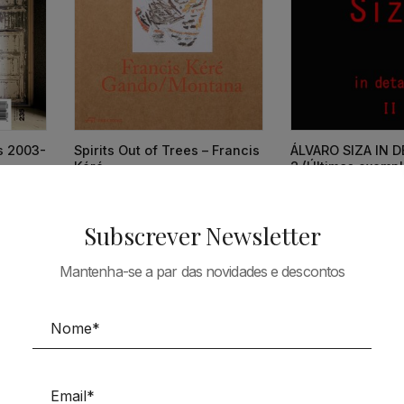
ts 2003-
Spirits Out of Trees – Francis
ÁLVARO SIZA IN DE
Kéré
2 (Últimos exempl
38,73
€
34,86
€
66,90
€
Subscrever Newsletter
Mantenha-se a par das novidades e descontos
Tudo em Arquitectura