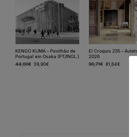
KENGO KUMA – Pavilhão de
El Croquis 235 – Aule
s
Portugal em Osaka (PT/INGL.)
2026
44,00
€
39,90
€
90,71
€
81,64
€