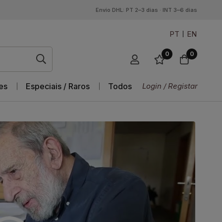
Envio DHL: PT 2–3 dias · INT 3–6 dias
PT
EN
0
0
es
Especiais / Raros
Todos
Login / Registar