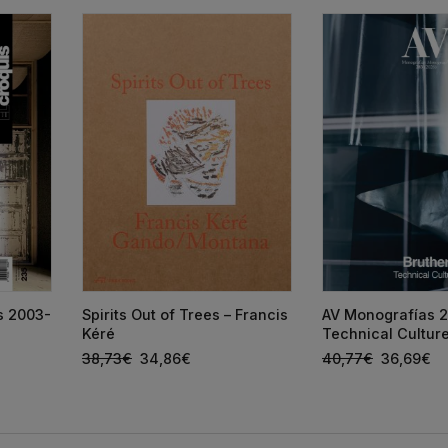
ts 2003-
Spirits Out of Trees – Francis
AV Monografías 2
Kéré
Technical Cultur
38,73
€
34,86
€
40,77
€
36,69
€