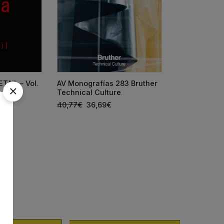
TAIL – Vol.
AV Monografías 283 Bruther
AV Monografí
ares)
Technical Culture
España 2026
40,77
€
36,69
€
66,25
€
59,6