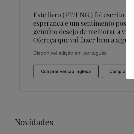
Este livro (PT/ENG.) foi escrito c
esperança e um sentimento positiv
genuíno desejo de melhorar a vida
Ofereça que vai fazer bem a algué
Dísponível edição em português.
Comprar versão inglesa
Comprar ve
Novidades