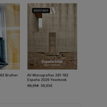
ESGOTADO
HOUSE DETAI
83 Bruther
AV Monografías 281-182
SIZA + ANTÓ
e
España 2026 Yearbook
65,00
€
58,5
66,25
€
59,63
€