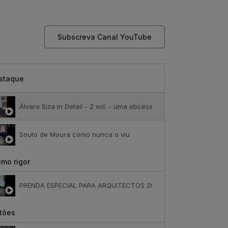
Subscreva Canal YouTube
staque
Álvaro Siza in Detail - 2 vol. - uma obcessão
Souto de Moura como nunca o viu
mo rigor
PRENDA ESPECIAL PARA ARQUITECTOS 2023
tões