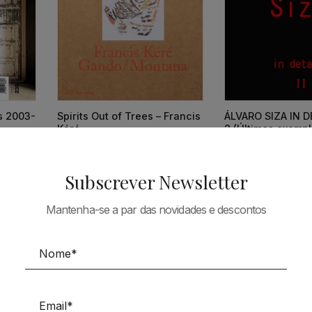
ts 2003-
Spirits Out of Trees – Francis
ÁLVARO SIZA IN DE
Kéré
2 (Últimos exempl
38,73
€
34,86
€
66,90
€
Subscrever Newsletter
Mantenha-se a par das novidades e descontos
Tudo em Arquitectura