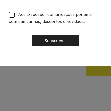
om a intenção de espalhar
Aceito receber comunicações por email
o a quem o ler. Existe um
com campanhas, descontos e novidades.
 das pessoas.
m.
Subscrever
Alternative:
rsão portuguesa