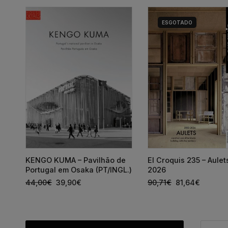
ESGOTADO
a
KENGO KUMA – Pavilhão de
El Croquis 235 – Aule
Portugal em Osaka (PT/INGL.)
2026
44,00
€
39,90
€
90,71
€
81,64
€