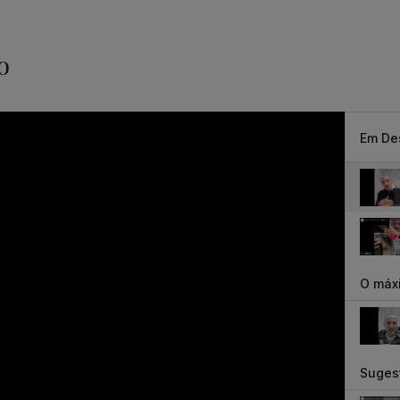
o
Em De
O máxi
Suges