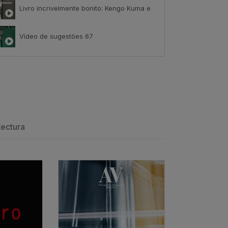
Livro incrivelmente bonito: Kengo Kuma e Portugal
Vídeo de sugestões 67
ack
Índice de satisfação inédito
tributo positivo
tectura
Os arquitectos e o amor
ESGOTADO