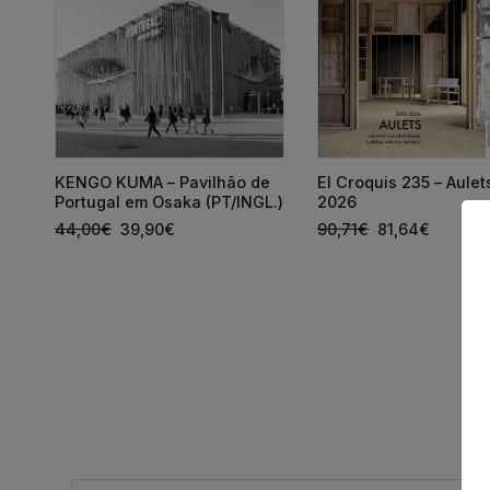
KENGO KUMA – Pavilhão de
El Croquis 235 – Aule
s
Portugal em Osaka (PT/INGL.)
2026
44,00
€
39,90
€
90,71
€
81,64
€