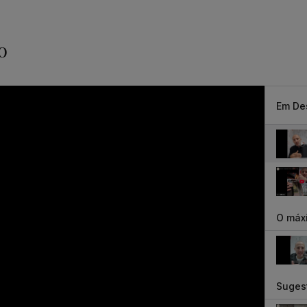
o
Em De
O máxi
Suges