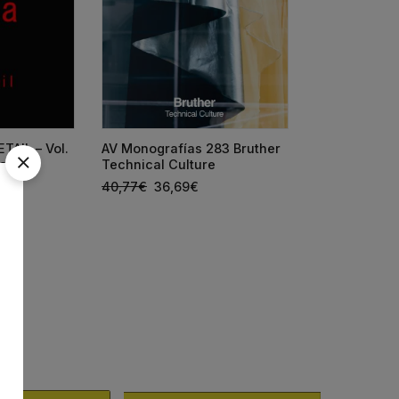
TAIL – Vol.
AV Monografías 283 Bruther
AV Monografí
ares)
Technical Culture
España 2026
40,77
€
36,69
€
66,25
€
59,6