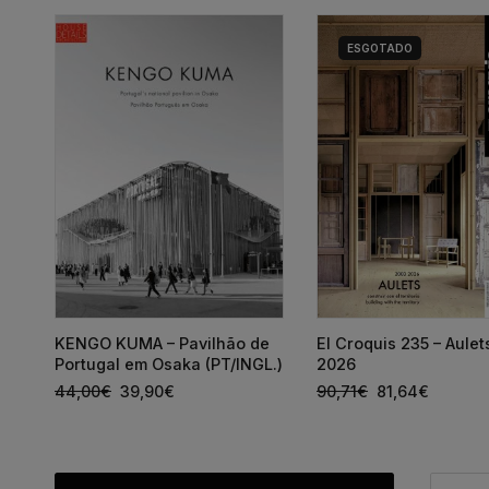
ESGOTADO
a
KENGO KUMA – Pavilhão de
El Croquis 235 – Aule
Portugal em Osaka (PT/INGL.)
2026
44,00
€
39,90
€
90,71
€
81,64
€