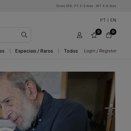
Envio DHL: PT 2–3 dias · INT 3–6 dias
PT
EN
0
0
es
Especiais / Raros
Todos
Login / Registar