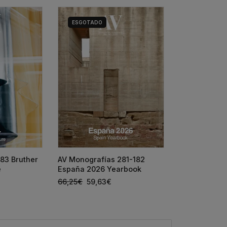
ESGOTADO
HOUSE DETAI
83 Bruther
AV Monografías 281-182
SIZA + ANTÓ
e
España 2026 Yearbook
65,00
€
58,5
66,25
€
59,63
€