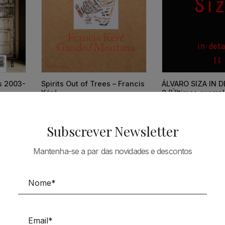
ts 2003-
Spirits Out of Trees – Francis
ÁLVARO SIZA IN DE
Kéré
2 (Últimos exempl
38,73
€
34,86
€
66,90
€
Subscrever Newsletter
Mantenha-se a par das novidades e descontos
Tudo em Arquitectura