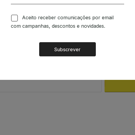
om a intenção de espalhar
Aceito receber comunicações por email
o a quem o ler. Existe um
com campanhas, descontos e novidades.
 das pessoas.
m.
Subscrever
Alternative:
rsão portuguesa