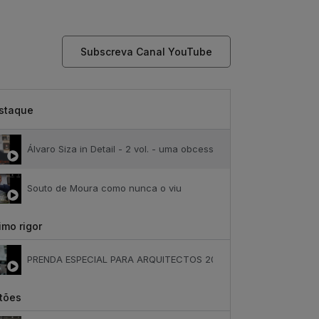
Subscreva Canal YouTube
staque
Álvaro Siza in Detail - 2 vol. - uma obcessão
Souto de Moura como nunca o viu
mo rigor
PRENDA ESPECIAL PARA ARQUITECTOS 2023
tões