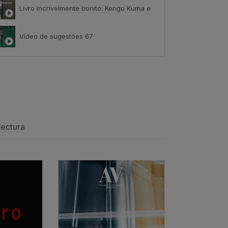
Livro incrivelmente bonito: Kengo Kuma e Portugal
Vídeo de sugestões 67
ack
Índice de satisfação inédito
tributo positivo
tectura
Os arquitectos e o amor
ESGOTADO