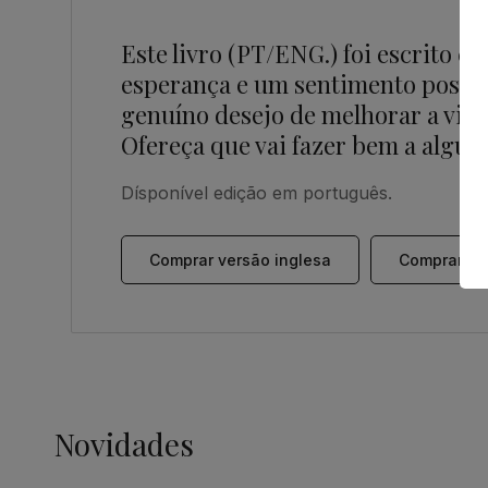
Este livro (PT/ENG.) foi escrito c
esperança e um sentimento positiv
genuíno desejo de melhorar a vida
Ofereça que vai fazer bem a algué
Dísponível edição em português.
Comprar versão inglesa
Comprar ve
Novidades