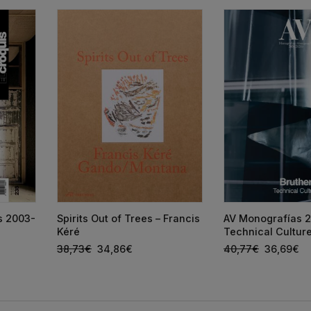
ts 2003-
Spirits Out of Trees – Francis
AV Monografías 2
Kéré
Technical Cultur
38,73
€
34,86
€
40,77
€
36,69
€