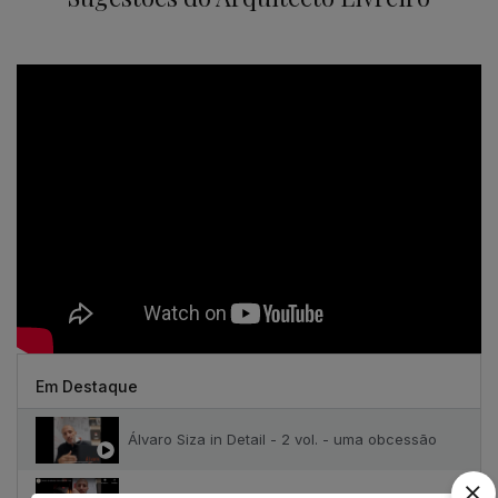
Em Destaque
Álvaro Siza in Detail - 2 vol. - uma obcessão