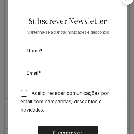
Souto de Moura como nunca o viu
O máximo rigor
Subscrever Newsletter
PRENDA ESPECIAL PARA ARQUITECTOS 2023
Mantenha-se a par das novidades e descontos
Sugestões
Livro incrivelmente bonito: Kengo Kuma e Portugal
Vídeo de sugestões 67
Aceito receber comunicações por
Feedback
email com campanhas, descontos e
Índice de satisfação inédito
novidades.
Um contributo positivo
Subscrever