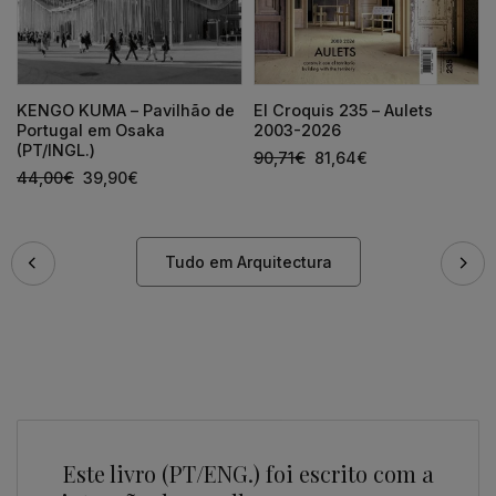
KENGO KUMA – Pavilhão de
El Croquis 235 – Aulets
Portugal em Osaka
2003-2026
(PT/INGL.)
90,71
€
81,64
€
44,00
€
39,90
€
Tudo em Arquitectura
Este livro (PT/ENG.) foi escrito com a