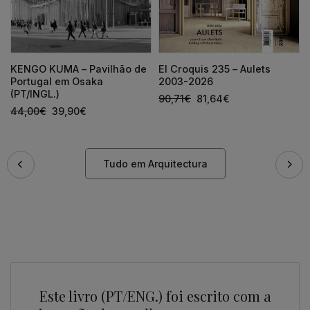
KENGO KUMA – Pavilhão de
El Croquis 235 – Aulets
Portugal em Osaka
2003-2026
(PT/INGL.)
90,71
€
81,64
€
44,00
€
39,90
€
Tudo em Arquitectura
Este livro (PT/ENG.) foi escrito com a