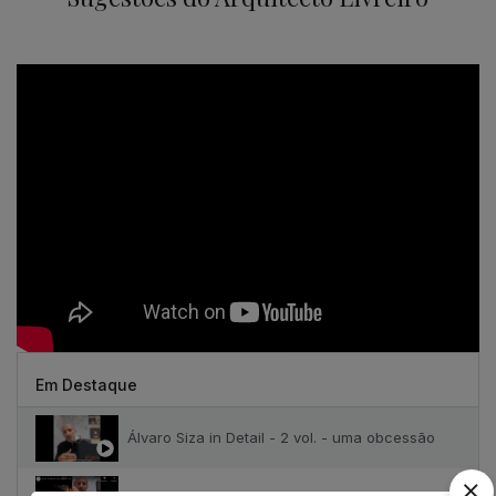
Em Destaque
Álvaro Siza in Detail - 2 vol. - uma obcessão