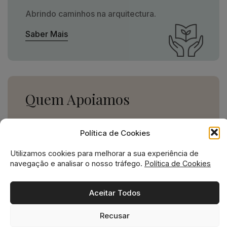
Abrindo caminhos na arquitectura.
Saber Mais
Quem Apoiamos
Uma missão social grande,
Política de Cookies
para uma empresa pequena.
Utilizamos cookies para melhorar a sua experiência de
Ver Apoios
navegação e analisar o nosso tráfego.
Política de Cookies
Aceitar Todos
Recusar
Missão social no ADN