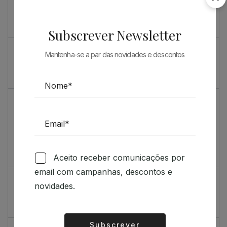
Souto de Moura como nunca o viu
O máximo rigor
Subscrever Newsletter
PRENDA ESPECIAL PARA ARQUITECTOS 2023
Mantenha-se a par das novidades e descontos
Sugestões
Livro incrivelmente bonito: Kengo Kuma e Portugal
Vídeo de sugestões 67
Aceito receber comunicações por
Feedback
email com campanhas, descontos e
Índice de satisfação inédito
novidades.
Um contributo positivo
Subscrever