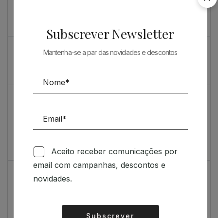
Souto de Moura como nunca o viu
O máximo rigor
Subscrever Newsletter
PRENDA ESPECIAL PARA ARQUITECTOS 2023
Mantenha-se a par das novidades e descontos
Sugestões
Livro incrivelmente bonito: Kengo Kuma e Portugal
Vídeo de sugestões 67
Aceito receber comunicações por
Feedback
email com campanhas, descontos e
Índice de satisfação inédito
novidades.
Um contributo positivo
Subscrever