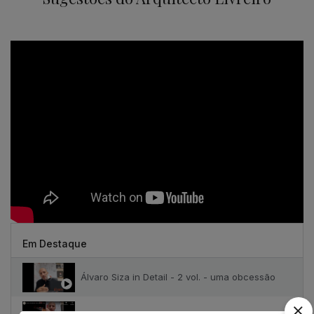
Em Destaque
Álvaro Siza in Detail - 2 vol. - uma obcessão