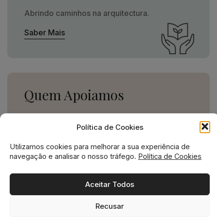
Abrindo caminhos na arquitectura.
Saber Mais
Quem Apoiamos
Uma missão social grande,
Política de Cookies
para uma empresa pequena.
Utilizamos cookies para melhorar a sua experiência de
Ver Apoios
navegação e analisar o nosso tráfego.
Política de Cookies
Aceitar Todos
Recusar
Missão social no ADN