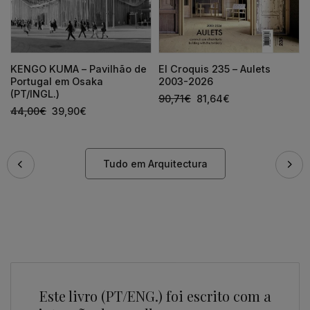
KENGO KUMA – Pavilhão de
El Croquis 235 – Aulets
Portugal em Osaka
2003-2026
(PT/INGL.)
90,71
€
81,64
€
44,00
€
39,90
€
Tudo em Arquitectura
Este livro (PT/ENG.) foi escrito com a