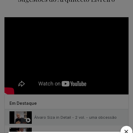
Em Destaque
Álvaro Siza in Detail - 2 vol. - uma obcessão