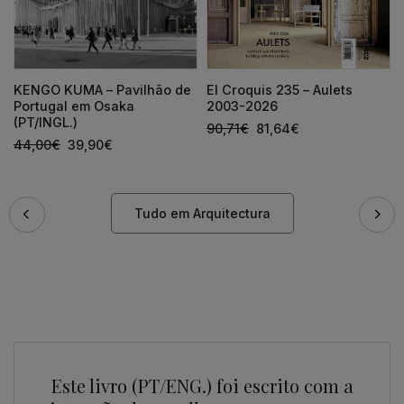
KENGO KUMA – Pavilhão de
El Croquis 235 – Aulets
Portugal em Osaka
2003-2026
(PT/INGL.)
90,71
€
81,64
€
44,00
€
39,90
€
Tudo em Arquitectura
Este livro (PT/ENG.) foi escrito com a