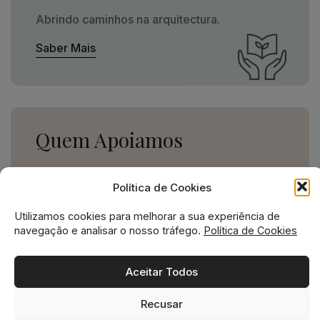
Abrindo caminhos na arquitectura.
Saber Mais
Quem Apoiamos
Uma missão social grande,
Política de Cookies
para uma empresa pequena.
Utilizamos cookies para melhorar a sua experiência de
Ver Apoios
navegação e analisar o nosso tráfego.
Política de Cookies
Aceitar Todos
Recusar
Missão social no ADN