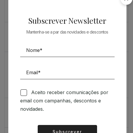
Souto de Moura como nunca o viu
O máximo rigor
Subscrever Newsletter
PRENDA ESPECIAL PARA ARQUITECTOS 2023
Mantenha-se a par das novidades e descontos
Sugestões
Livro incrivelmente bonito: Kengo Kuma e Portugal
Vídeo de sugestões 67
Aceito receber comunicações por
Feedback
email com campanhas, descontos e
Índice de satisfação inédito
novidades.
Um contributo positivo
Subscrever