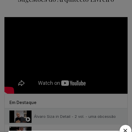
Em Destaque
Álvaro Siza in Detail - 2 vol. - uma obcessão