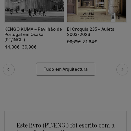
KENGO KUMA – Pavilhão de
El Croquis 235 – Aulets
Portugal em Osaka
2003-2026
(PT/INGL.)
90,71
€
81,64
€
44,00
€
39,90
€
Tudo em Arquitectura
Este livro (PT/ENG.) foi escrito com a