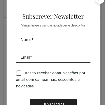
Souto de Moura como nunca o viu
O máximo rigor
Subscrever Newsletter
PRENDA ESPECIAL PARA ARQUITECTOS 2023
Mantenha-se a par das novidades e descontos
Sugestões
Livro incrivelmente bonito: Kengo Kuma e Portugal
Vídeo de sugestões 67
Aceito receber comunicações por
Feedback
email com campanhas, descontos e
Índice de satisfação inédito
novidades.
Um contributo positivo
Subscrever