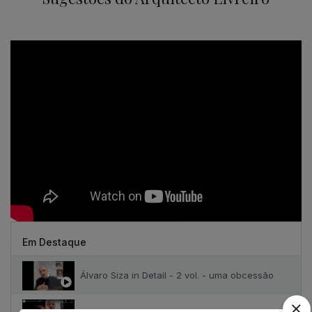
Em Destaque
Álvaro Siza in Detail - 2 vol. - uma obcessão