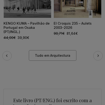
KENGO KUMA – Pavilhão de
El Croquis 235 – Aulets
Portugal em Osaka
2003-2026
(PT/INGL.)
90,71
€
81,64
€
44,00
€
39,90
€
Tudo em Arquitectura
Este livro (PT/ENG.) foi escrito com a