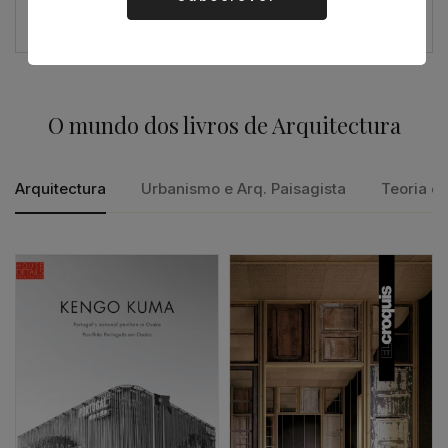
Alternative:
Os arquitectos e o amor
O mundo dos livros de Arquitectura
Arquitectura
Urbanismo e Arq. Paisagista
Teoria e 