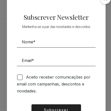
Souto de Moura como nunca o viu
O máximo rigor
Subscrever Newsletter
PRENDA ESPECIAL PARA ARQUITECTOS 2023
Mantenha-se a par das novidades e descontos
Sugestões
Livro incrivelmente bonito: Kengo Kuma e Portugal
Vídeo de sugestões 67
Aceito receber comunicações por
Feedback
email com campanhas, descontos e
Índice de satisfação inédito
novidades.
Um contributo positivo
Subscrever