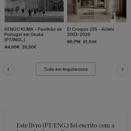
KENGO KUMA – Pavilhão de
El Croquis 235 – Aulets
Portugal em Osaka
2003-2026
(PT/INGL.)
90,71
€
81,64
€
44,00
€
39,90
€
Tudo em Arquitectura
Este livro (PT/ENG.) foi escrito com a