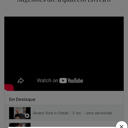
Em Destaque
Álvaro Siza in Detail - 2 vol. - uma obcessão