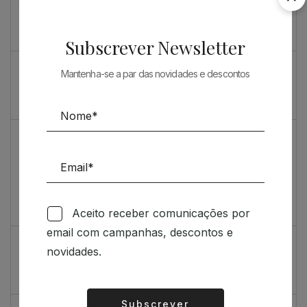
Souto de Moura como nunca o viu
O máximo rigor
Subscrever Newsletter
PRENDA ESPECIAL PARA ARQUITECTOS 2023
Mantenha-se a par das novidades e descontos
Sugestões
Livro incrivelmente bonito: Kengo Kuma e Portugal
Vídeo de sugestões 67
Aceito receber comunicações por
Feedback
email com campanhas, descontos e
Índice de satisfação inédito
novidades.
Um contributo positivo
Subscrever