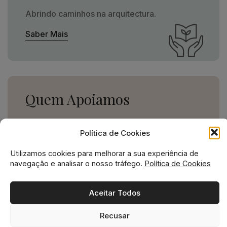
Abrindo caminhos na arquitectura.
Saber Mais
Quem Apoiamos
Uma missão social grande,
Política de Cookies
para uma empresa pequena.
Utilizamos cookies para melhorar a sua experiência de
Ver Apoios
navegação e analisar o nosso tráfego.
Política de Cookies
Aceitar Todos
Recusar
Missão social no ADN