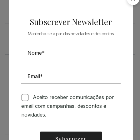
Souto de Moura como nunca o viu
O máximo rigor
Subscrever Newsletter
PRENDA ESPECIAL PARA ARQUITECTOS 2023
Mantenha-se a par das novidades e descontos
Sugestões
Livro incrivelmente bonito: Kengo Kuma e Portugal
Vídeo de sugestões 67
Aceito receber comunicações por
Feedback
email com campanhas, descontos e
Índice de satisfação inédito
novidades.
Um contributo positivo
Subscrever