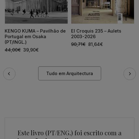
KENGO KUMA – Pavilhão de
El Croquis 235 – Aulets
Portugal em Osaka
2003-2026
(PT/INGL.)
90,71
€
81,64
€
44,00
€
39,90
€
Tudo em Arquitectura
Este livro (PT/ENG.) foi escrito com a