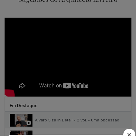
Em Destaque
Álvaro Siza in Detail - 2 vol. - uma obcessão