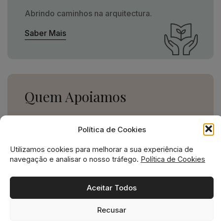
Abrindo caminhos na arquitectura.
Saber Mais
Quem Apoiamos
Uma missão social grande,
Política de Cookies
para uma empresa pequena.
Utilizamos cookies para melhorar a sua experiência de
Ver Apoios
navegação e analisar o nosso tráfego.
Política de Cookies
Aceitar Todos
Recusar
Missão social no ADN