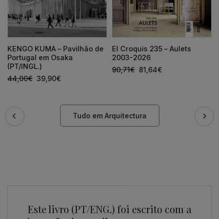
KENGO KUMA – Pavilhão de
El Croquis 235 – Aulets
Portugal em Osaka
2003-2026
(PT/INGL.)
90,71
€
81,64
€
44,00
€
39,90
€
Tudo em Arquitectura
Este livro (PT/ENG.) foi escrito com a