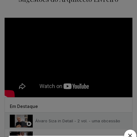
Em Destaque
Álvaro Siza in Detail - 2 vol. - uma obcessão