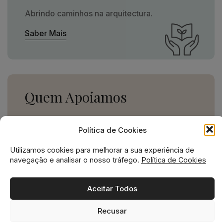
Abrindo caminhos na arquitectura.
Saber Mais
Quem Apoiamos
Uma missão social grande,
Política de Cookies
para uma empresa pequena.
Utilizamos cookies para melhorar a sua experiência de
Ver Apoios
navegação e analisar o nosso tráfego.
Política de Cookies
Aceitar Todos
Recusar
Missão social no ADN