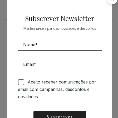
Souto de Moura como nunca o viu
O máximo rigor
Subscrever Newsletter
PRENDA ESPECIAL PARA ARQUITECTOS 2023
Mantenha-se a par das novidades e descontos
Sugestões
Livro incrivelmente bonito: Kengo Kuma e Portugal
Vídeo de sugestões 67
Aceito receber comunicações por
Feedback
email com campanhas, descontos e
Índice de satisfação inédito
novidades.
Um contributo positivo
Subscrever