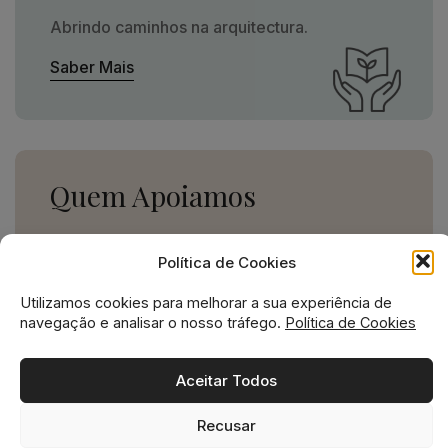
Abrindo caminhos na arquitectura.
Saber Mais
Quem Apoiamos
Uma missão social grande,
Política de Cookies
para uma empresa pequena.
Utilizamos cookies para melhorar a sua experiência de
Ver Apoios
navegação e analisar o nosso tráfego.
Política de Cookies
Aceitar Todos
Recusar
Missão social no ADN