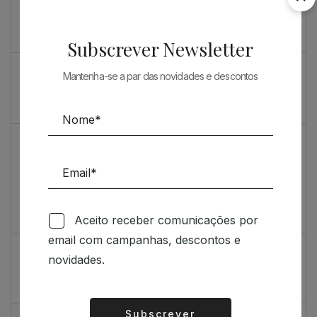
Souto de Moura como nunca o viu
O máximo rigor
Subscrever Newsletter
PRENDA ESPECIAL PARA ARQUITECTOS 2023
Mantenha-se a par das novidades e descontos
Sugestões
Livro incrivelmente bonito: Kengo Kuma e Portugal
Vídeo de sugestões 67
Aceito receber comunicações por
Feedback
email com campanhas, descontos e
Índice de satisfação inédito
novidades.
Um contributo positivo
Subscrever