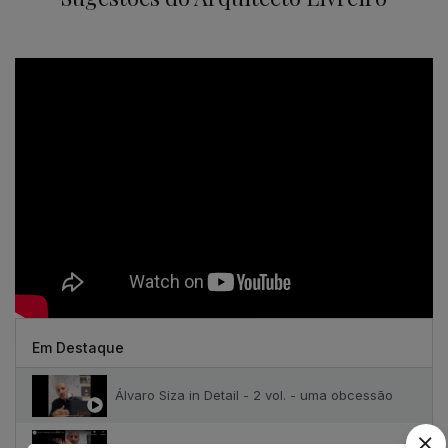
Em Destaque
Álvaro Siza in Detail - 2 vol. - uma obcessão