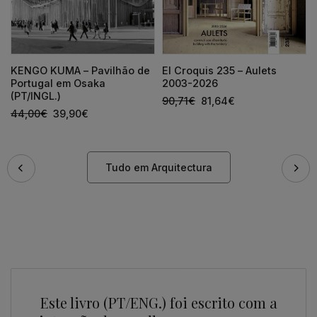
KENGO KUMA – Pavilhão de
El Croquis 235 – Aulets
Portugal em Osaka
2003-2026
(PT/INGL.)
90,71
€
81,64
€
44,00
€
39,90
€
Tudo em Arquitectura
Este livro (PT/ENG.) foi escrito com a