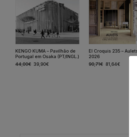
KENGO KUMA – Pavilhão de
El Croquis 235 – Aule
s
Portugal em Osaka (PT/INGL.)
2026
44,00
€
39,90
€
90,71
€
81,64
€