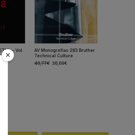
TAIL – Vol.
AV Monografías 283 Bruther
AV Monografí
ares)
Technical Culture
España 2026
40,77
€
36,69
€
66,25
€
59,6