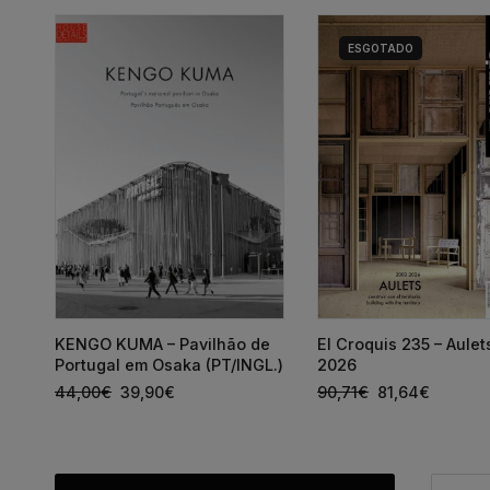
ESGOTADO
a
KENGO KUMA – Pavilhão de
El Croquis 235 – Aule
Portugal em Osaka (PT/INGL.)
2026
44,00
€
39,90
€
90,71
€
81,64
€