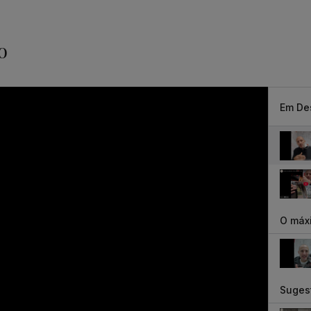
o
Em De
O máxi
Suges