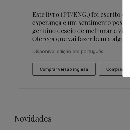
Este livro (PT/ENG.) foi escrito c
esperança e um sentimento positiv
genuíno desejo de melhorar a vida
Ofereça que vai fazer bem a algué
Dísponível edição em português.
Comprar versão inglesa
Comprar ve
Novidades