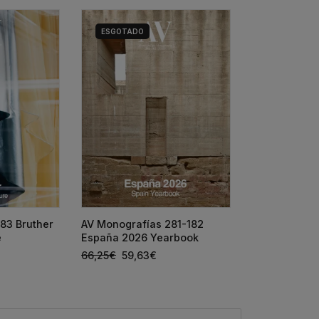
ESGOTADO
HOUSE DETAI
83 Bruther
AV Monografías 281-182
SIZA + ANTÓ
e
España 2026 Yearbook
65,00
€
58,5
66,25
€
59,63
€