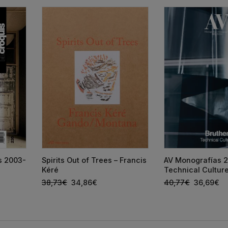
ts 2003-
Spirits Out of Trees – Francis
AV Monografías 2
Kéré
Technical Cultur
38,73
€
34,86
€
40,77
€
36,69
€