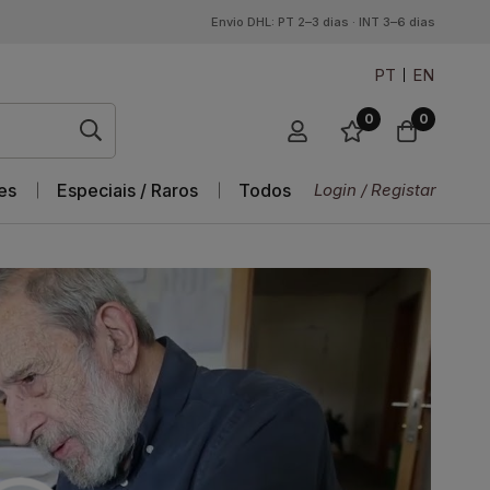
Envio DHL: PT 2–3 dias · INT 3–6 dias
PT
EN
0
0
es
Especiais / Raros
Todos
Login / Registar