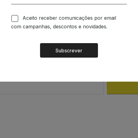
om a intenção de espalhar
Aceito receber comunicações por email
o a quem o ler. Existe um
com campanhas, descontos e novidades.
 das pessoas.
m.
Subscrever
Alternative:
rsão portuguesa