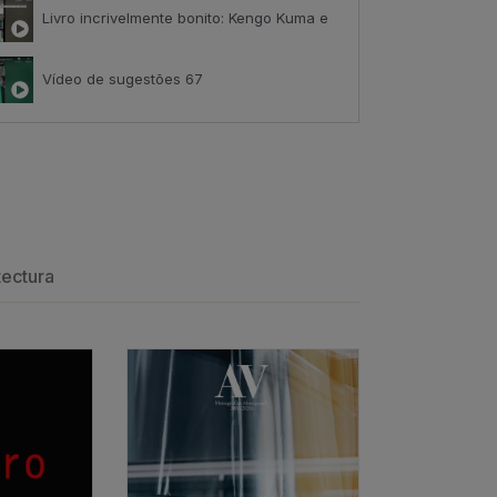
Livro incrivelmente bonito: Kengo Kuma e Portugal
Vídeo de sugestões 67
ack
Índice de satisfação inédito
tributo positivo
tectura
Os arquitectos e o amor
ESGOTADO