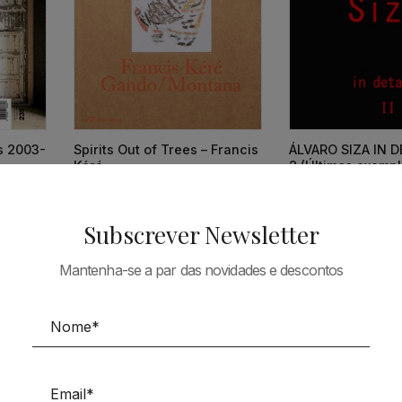
ts 2003-
Spirits Out of Trees – Francis
ÁLVARO SIZA IN DE
Kéré
2 (Últimos exempl
38,73
€
34,86
€
66,90
€
Subscrever Newsletter
Mantenha-se a par das novidades e descontos
Tudo em Arquitectura