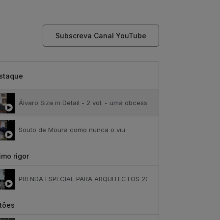
Subscreva Canal YouTube
staque
Álvaro Siza in Detail - 2 vol. - uma obcessão
Souto de Moura como nunca o viu
mo rigor
PRENDA ESPECIAL PARA ARQUITECTOS 2023
tões