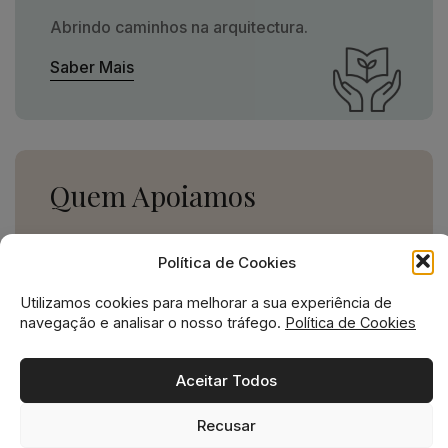
Abrindo caminhos na arquitectura.
Saber Mais
Quem Apoiamos
Uma missão social grande,
Política de Cookies
para uma empresa pequena.
Utilizamos cookies para melhorar a sua experiência de
Ver Apoios
navegação e analisar o nosso tráfego.
Política de Cookies
Aceitar Todos
Recusar
Missão social no ADN