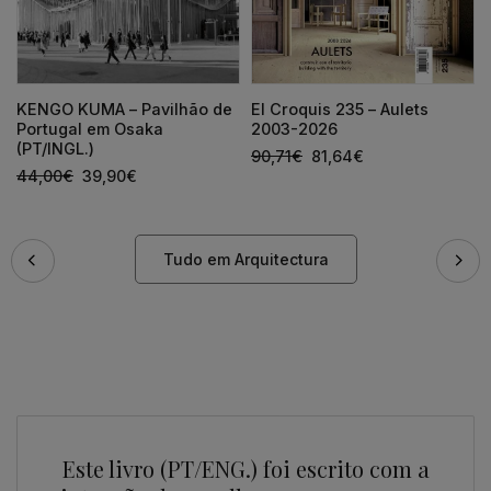
KENGO KUMA – Pavilhão de
El Croquis 235 – Aulets
Portugal em Osaka
2003-2026
(PT/INGL.)
90,71
€
81,64
€
44,00
€
39,90
€
Tudo em Arquitectura
Este livro (PT/ENG.) foi escrito com a