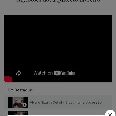
Em Destaque
Álvaro Siza in Detail - 2 vol. - uma obcessão