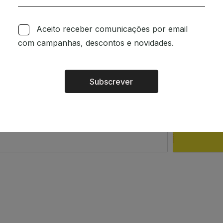
om a intenção de espalhar
Aceito receber comunicações por email
o a quem o ler. Existe um
com campanhas, descontos e novidades.
 das pessoas.
m.
Subscrever
Alternative:
rsão portuguesa