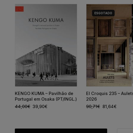
ESGOTADO
a
KENGO KUMA – Pavilhão de
El Croquis 235 – Aule
Portugal em Osaka (PT/INGL.)
2026
44,00
€
39,90
€
90,71
€
81,64
€