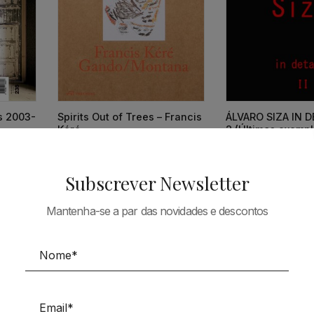
ts 2003-
Spirits Out of Trees – Francis
ÁLVARO SIZA IN DE
Kéré
2 (Últimos exempl
38,73
€
34,86
€
66,90
€
Subscrever Newsletter
Mantenha-se a par das novidades e descontos
Tudo em Arquitectura