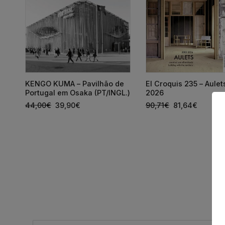
KENGO KUMA – Pavilhão de
El Croquis 235 – Aule
s
Portugal em Osaka (PT/INGL.)
2026
44,00
€
39,90
€
90,71
€
81,64
€