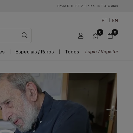
Envio DHL: PT 2–3 dias · INT 3–6 dias
PT
EN
0
0
es
Especiais / Raros
Todos
Login / Registar