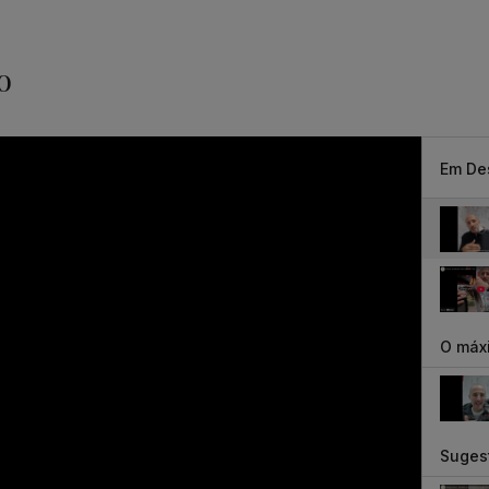
o
Em De
O máxi
Suges