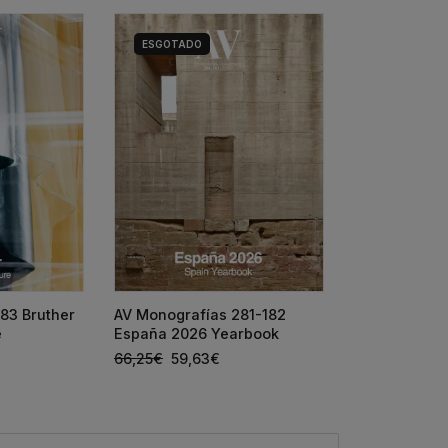
ESGOTADO
HOUSE DETAI
83 Bruther
AV Monografías 281-182
SIZA + ANTÓ
e
España 2026 Yearbook
65,00
€
58,5
66,25
€
59,63
€