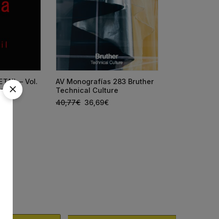
TAIL – Vol.
AV Monografías 283 Bruther
AV Monografí
ares)
Technical Culture
España 2026
40,77
€
36,69
€
66,25
€
59,6