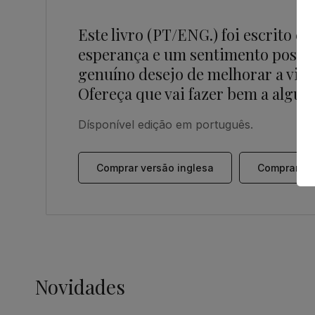
Este livro (PT/ENG.) foi escrito c
esperança e um sentimento positiv
genuíno desejo de melhorar a vida
Ofereça que vai fazer bem a algué
Dísponível edição em português.
Comprar versão inglesa
Comprar ve
Novidades