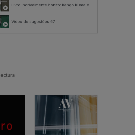
Livro incrivelmente bonito: Kengo Kuma e Portugal
Vídeo de sugestões 67
ack
Índice de satisfação inédito
tributo positivo
tectura
Os arquitectos e o amor
ESGOTADO