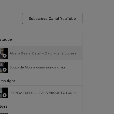
Subscreva Canal YouTube
staque
Álvaro Siza in Detail - 2 vol. - uma obcessão
Souto de Moura como nunca o viu
mo rigor
PRENDA ESPECIAL PARA ARQUITECTOS 2023
tões