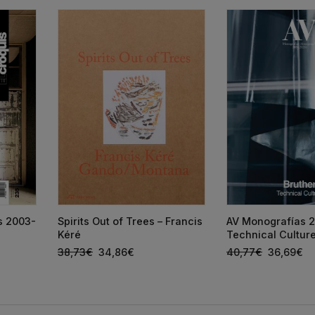
ts 2003-
Spirits Out of Trees – Francis
AV Monografías 2
Kéré
Technical Cultur
38,73
€
34,86
€
40,77
€
36,69
€