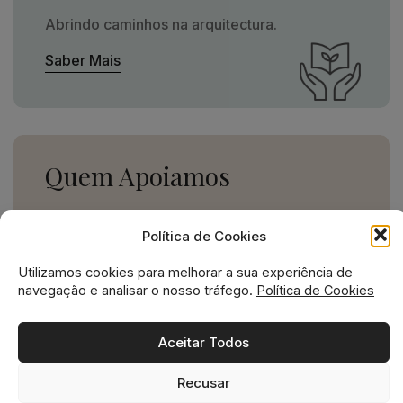
Abrindo caminhos na arquitectura.
Saber Mais
Quem Apoiamos
Uma missão social grande,
Política de Cookies
para uma empresa pequena.
Utilizamos cookies para melhorar a sua experiência de
Ver Apoios
navegação e analisar o nosso tráfego.
Política de Cookies
Aceitar Todos
Recusar
Missão social no ADN