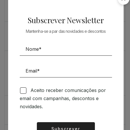
Souto de Moura como nunca o viu
O máximo rigor
Subscrever Newsletter
PRENDA ESPECIAL PARA ARQUITECTOS 2023
Mantenha-se a par das novidades e descontos
Sugestões
Livro incrivelmente bonito: Kengo Kuma e Portugal
Vídeo de sugestões 67
Aceito receber comunicações por
Feedback
email com campanhas, descontos e
Índice de satisfação inédito
novidades.
Um contributo positivo
Subscrever