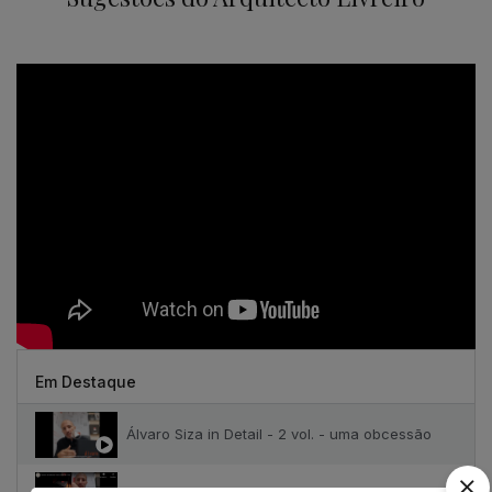
Em Destaque
Álvaro Siza in Detail - 2 vol. - uma obcessão