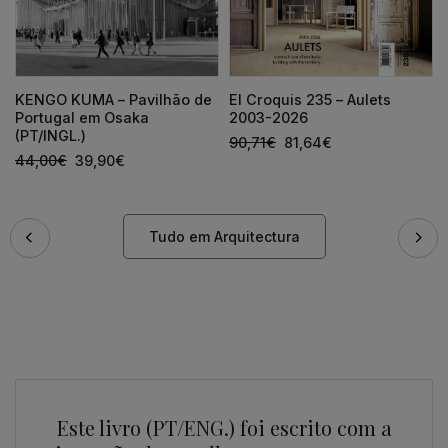
KENGO KUMA – Pavilhão de
El Croquis 235 – Aulets
Portugal em Osaka
2003-2026
(PT/INGL.)
90,71
€
81,64
€
44,00
€
39,90
€
Tudo em Arquitectura
Este livro (PT/ENG.) foi escrito com a