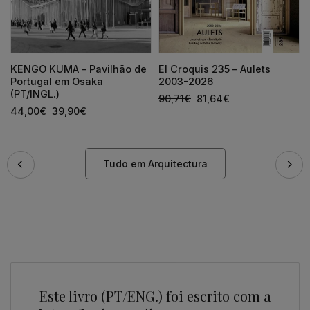
KENGO KUMA – Pavilhão de
El Croquis 235 – Aulets
Portugal em Osaka
2003-2026
(PT/INGL.)
90,71
€
81,64
€
44,00
€
39,90
€
Tudo em Arquitectura
Este livro (PT/ENG.) foi escrito com a