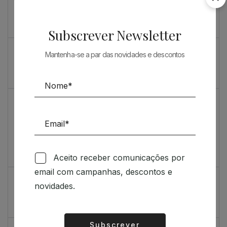
Souto de Moura como nunca o viu
O máximo rigor
Subscrever Newsletter
PRENDA ESPECIAL PARA ARQUITECTOS 2023
Mantenha-se a par das novidades e descontos
Sugestões
Livro incrivelmente bonito: Kengo Kuma e Portugal
Vídeo de sugestões 67
Aceito receber comunicações por
Feedback
email com campanhas, descontos e
Índice de satisfação inédito
novidades.
Um contributo positivo
Subscrever