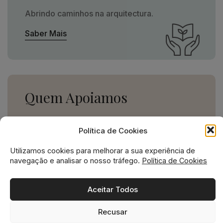
Abrindo caminhos na arquitectura.
Saber Mais
Quem Apoiamos
Uma missão social grande,
Política de Cookies
para uma empresa pequena.
Utilizamos cookies para melhorar a sua experiência de
Ver Apoios
navegação e analisar o nosso tráfego.
Política de Cookies
Aceitar Todos
Recusar
Missão social no ADN