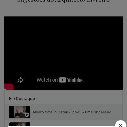
Em Destaque
Álvaro Siza in Detail - 2 vol. - uma obcessão