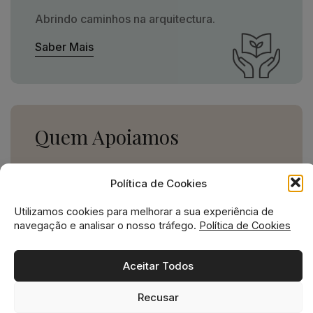
Abrindo caminhos na arquitectura.
Saber Mais
Quem Apoiamos
Uma missão social grande,
Política de Cookies
para uma empresa pequena.
Utilizamos cookies para melhorar a sua experiência de
Ver Apoios
navegação e analisar o nosso tráfego.
Política de Cookies
Aceitar Todos
Recusar
Missão social no ADN