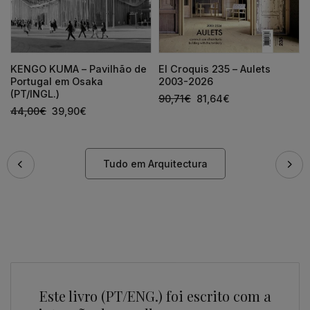
KENGO KUMA – Pavilhão de
El Croquis 235 – Aulets
Portugal em Osaka
2003-2026
(PT/INGL.)
90,71
€
81,64
€
44,00
€
39,90
€
Tudo em Arquitectura
Este livro (PT/ENG.) foi escrito com a