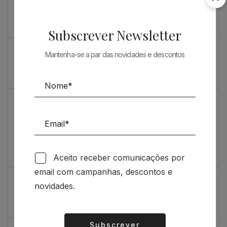
Souto de Moura como nunca o viu
O máximo rigor
Subscrever Newsletter
PRENDA ESPECIAL PARA ARQUITECTOS 2023
Mantenha-se a par das novidades e descontos
Sugestões
Livro incrivelmente bonito: Kengo Kuma e Portugal
Vídeo de sugestões 67
Aceito receber comunicações por
Feedback
email com campanhas, descontos e
Índice de satisfação inédito
novidades.
Um contributo positivo
Subscrever