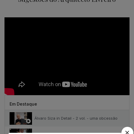
Em Destaque
Álvaro Siza in Detail - 2 vol. - uma obcessão