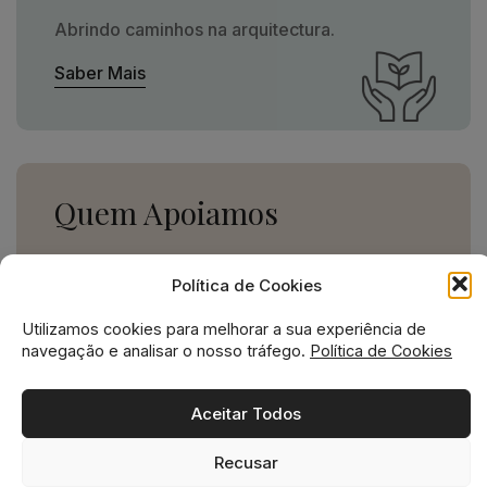
Abrindo caminhos na arquitectura.
Saber Mais
Quem Apoiamos
Uma missão social grande,
Política de Cookies
para uma empresa pequena.
Utilizamos cookies para melhorar a sua experiência de
Ver Apoios
navegação e analisar o nosso tráfego.
Política de Cookies
Aceitar Todos
Recusar
Missão social no ADN