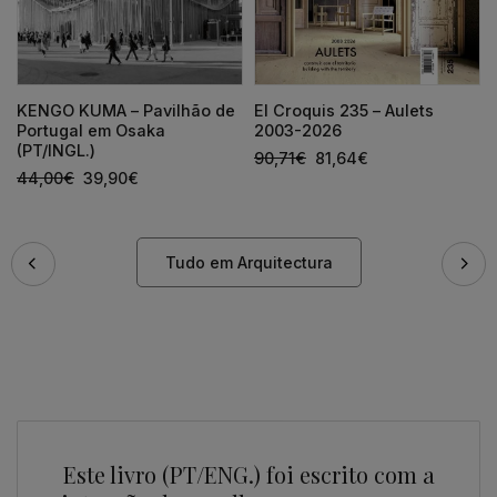
KENGO KUMA – Pavilhão de
El Croquis 235 – Aulets
Portugal em Osaka
2003-2026
(PT/INGL.)
90,71
€
81,64
€
44,00
€
39,90
€
Tudo em Arquitectura
Este livro (PT/ENG.) foi escrito com a