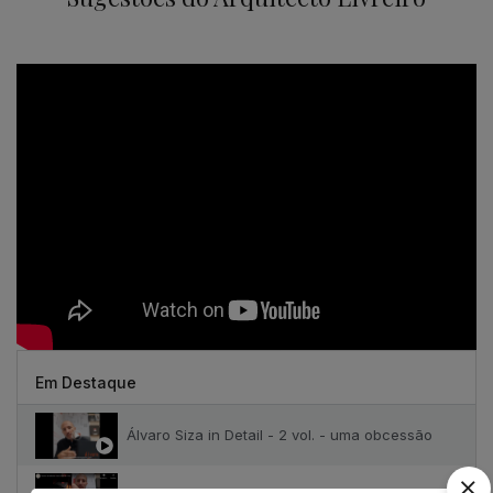
Em Destaque
Álvaro Siza in Detail - 2 vol. - uma obcessão