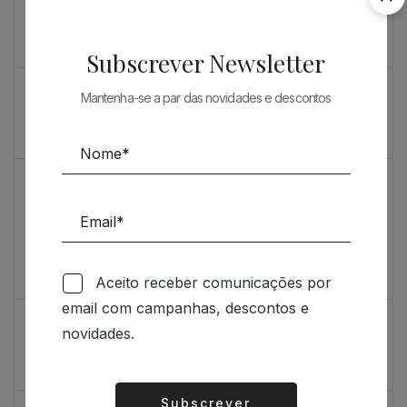
Souto de Moura como nunca o viu
O máximo rigor
Subscrever Newsletter
PRENDA ESPECIAL PARA ARQUITECTOS 2023
Mantenha-se a par das novidades e descontos
Sugestões
Livro incrivelmente bonito: Kengo Kuma e Portugal
Vídeo de sugestões 67
Aceito receber comunicações por
Feedback
email com campanhas, descontos e
Índice de satisfação inédito
novidades.
Um contributo positivo
Subscrever