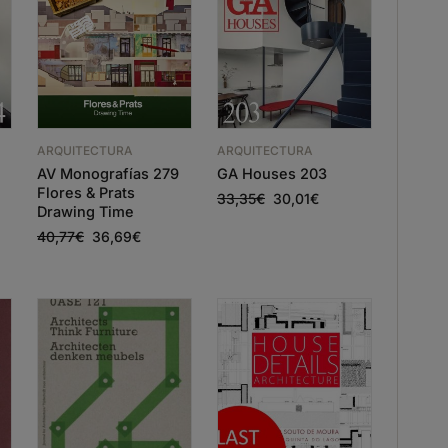
ARQUITECTURA
ARQUITECTURA
AV Monografías 279
GA Houses 203
Flores & Prats
33,35
€
30,01
€
Drawing Time
40,77
€
36,69
€