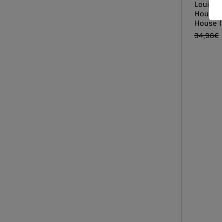
Louis I
House a
House (
34,96
€