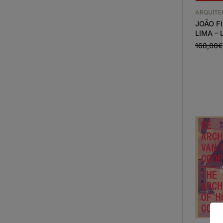
ARQUIT
JOÃO F
LIMA – 
168,00
€