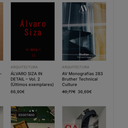
ARQUITECTURA
ARQUITECTURA
–
ÁLVARO SIZA IN
AV Monografías 283
DETAIL – Vol. 2
Bruther Technical
(Últimos exemplares)
Culture
66,90
€
40,77
€
36,69
€
ESGOTADO