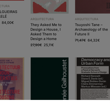
ECTURA
ILGUEIRAS
LELÉ
ARQUITECTURA
ARQUITECTURA
84,00
€
They Asked Me to
Tsuyoshi Tane –
Design a House, I
Archaeology of the
Asked Them to
Future II
Design a Home
71,47
€
64,32
€
27,90
€
25,11
€