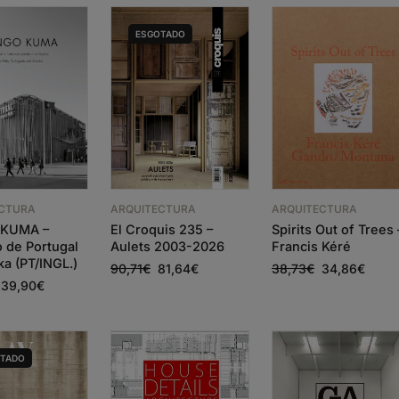
ESGOTADO
ECTURA
ARQUITECTURA
ARQUITECTURA
KUMA –
El Croquis 235 –
Spirits Out of Trees 
o de Portugal
Aulets 2003-2026
Francis Kéré
a (PT/INGL.)
90,71
€
81,64
€
38,73
€
34,86
€
39,90
€
OTADO