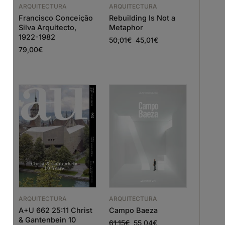
ARQUITECTURA
ARQUITECTURA
Francisco Conceição
Rebuilding Is Not a
Silva Arquitecto,
Metaphor
1922-1982
50,01
€
45,01
€
79,00
€
ARQUITECTURA
ARQUITECTURA
A+U 662 25:11 Christ
Campo Baeza
& Gantenbein 10
61,15
€
55,04
€