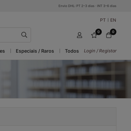
Envio DHL: PT 2–3 dias · INT 3–6 dias
PT
EN
0
0
es
Especiais / Raros
Todos
Login / Registar