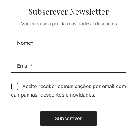
ECTURA
ARQUITECTURA
TEORIA E HISTÓRIA DA
Subscrever Newsletter
ARQUITECTURA
hitecture of
Renée Gailhoustet
g Co-ops
Reflections on
73,97
€
66,57
€
Democracy and
Mantenha-se a par das novidades e descontos
36,96
€
Urban Form
18,84
€
16,95
€
OTADO
ESGOTADO
Aceito receber comunicações por email com
campanhas, descontos e novidades.
Subscrever
Alternative:
ECTURA
ARQUITECTURA
ARQUITECTURA
tial
Invisible Architecture
Pezo von
ieces 33
Ellrichshausen –
35,00
€