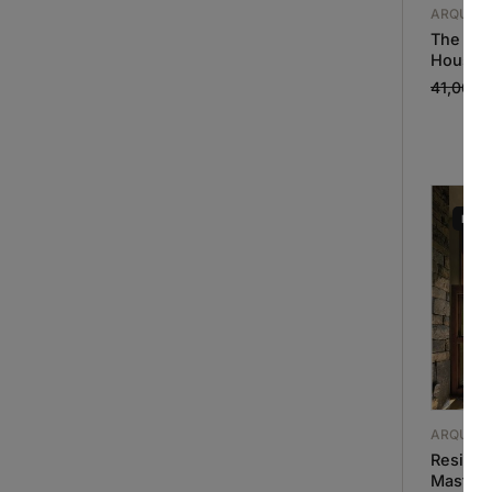
ARQUIT
The Arc
Housin
41,06
€
ESG
ARQUIT
Residen
Masterp