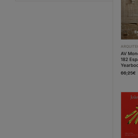
ARQUIT
AV Mono
182 Esp
Yearbo
66,25
€