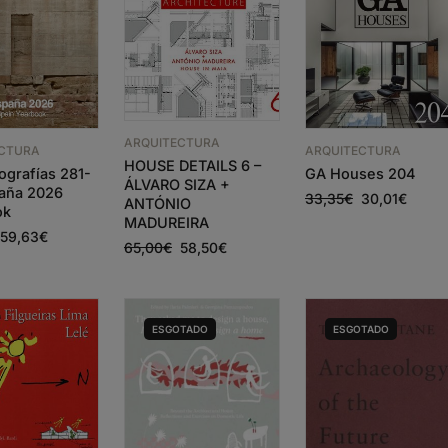
ARQUITECTURA
ECTURA
ARQUITECTURA
HOUSE DETAILS 6 –
grafías 281-
GA Houses 204
ÁLVARO SIZA +
aña 2026
33,35
€
30,01
€
ANTÓNIO
ok
MADUREIRA
59,63
€
65,00
€
58,50
€
ESGOTADO
ESGOTADO