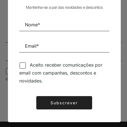
Mantenha-se a par das novidades e descontos
Subscrever Newsletter
Mantenha-se a par das novidades e descontos
Aceito receber comunicações por
Aceito receber comunicações por email com
email com campanhas, descontos e
campanhas, descontos e novidades.
novidades.
Subscrever
Subscrever
Alternative:
Alternative: