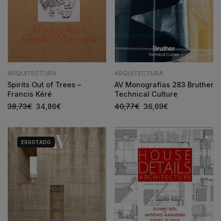
ARQUITECTURA
ARQUITECTURA
Spirits Out of Trees –
AV Monografías 283 Bruther
Francis Kéré
Technical Culture
38,73
€
34,86
€
40,77
€
36,69
€
ESGOTADO