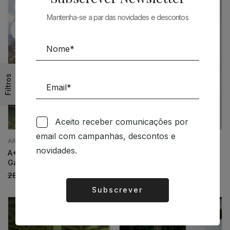
Mantenha-se a par das novidades e descontos
Filtros
Aceito receber comunicações por
email com campanhas, descontos e
ARQUITECTURA
ARQUITECTURA
novidades.
A+U 662 25:11 Christ &
Campo Baeza
Gantenbein 10 Years
61,15
€
55,04
€
28,79
€
25,91
€
Subscrever
Alternative: