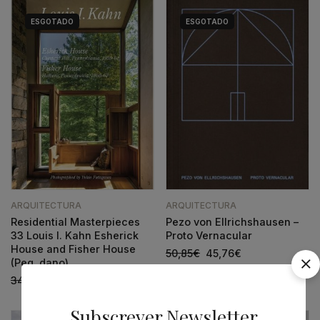
ESGOTADO
ESGOTADO
ARQUITECTURA
ARQUITECTURA
Residential Masterpieces
Pezo von Ellrichshausen –
33 Louis I. Kahn Esherick
Proto Vernacular
House and Fisher House
50,85
€
45,76
€
(Peq. dano)
34,96
€
27,96
€
Subscrever Newsletter