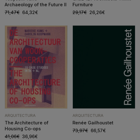
Archaeology of the Future II
Furniture
71,47
€
64,32
€
29,17
€
26,26
€
ARQUITECTURA
ARQUITECTURA
The Architecture of
Renée Gailhoustet
Housing Co-ops
73,97
€
66,57
€
41,06
€
36,96
€