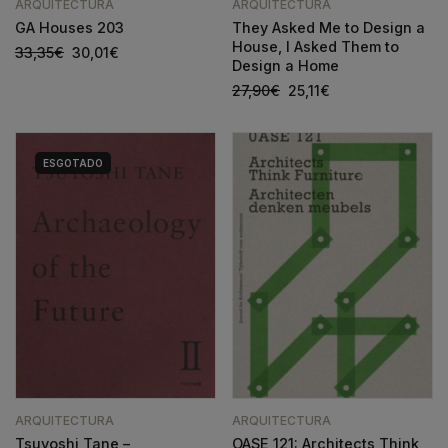
ARQUITECTURA
ARQUITECTURA
GA Houses 203
They Asked Me to Design a
House, I Asked Them to
33,35
€
30,01
€
Design a Home
27,90
€
25,11
€
ESGOTADO
ARQUITECTURA
ARQUITECTURA
Tsuyoshi Tane –
OASE 121: Architects Think