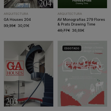
ARQUITECTURA
ARQUITECTURA
GA Houses 204
AV Monografías 279 Flores
& Prats Drawing Time
33,35
€
30,01
€
40,77
€
36,69
€
ESGOTADO