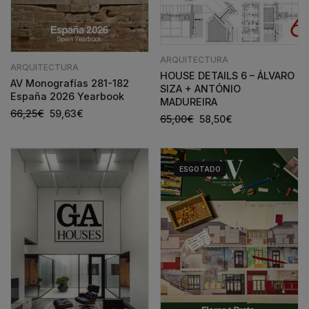
ARQUITECTURA
ARQUITECTURA
HOUSE DETAILS 6 – ÁLVARO
AV Monografías 281-182
SIZA + ANTÓNIO
España 2026 Yearbook
MADUREIRA
66,25
€
59,63
€
65,00
€
58,50
€
ESGOTADO