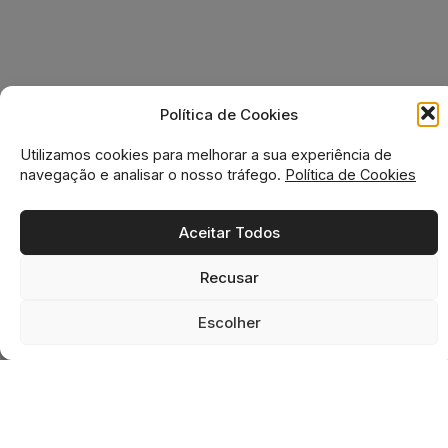
Política de Cookies
Utilizamos cookies para melhorar a sua experiência de
navegação e analisar o nosso tráfego.
Política de Cookies
Aceitar Todos
Recusar
0
0
Escolher
Home
Loja
Favoritos
Cesto
Pesquisa