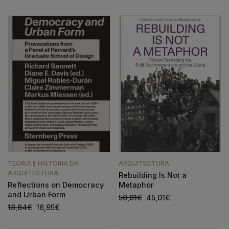
TEORIA E HISTÓRIA DA
ARQUITECTURA
ARQUITECTURA
Rebuilding Is Not a
Reflections on Democracy
Metaphor
and Urban Form
50,01
€
45,01
€
18,84
€
16,95
€