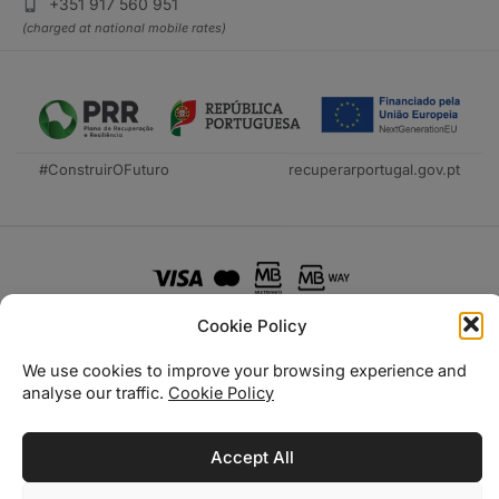
+351 917 560 951
(charged at national mobile rates)
#ConstruirOFuturo
recuperarportugal.gov.pt
Cookie Policy
We use cookies to improve your browsing experience and
Técnica Livraria © 2026
analyse our traffic.
Cookie Policy
Accept All