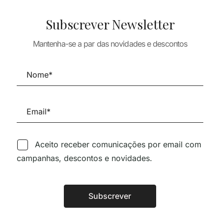
Subscrever Newsletter
TURA
Mantenha-se a par das novidades e descontos
 CORTES
ARQUITECTURA
S – EDIFICIOS
ARQUITECTURA
TERRITÓRIOS
O SECULO XX
VERB PROCES
REABILITADOS
40,88
€
40,39
€
36,35
€
Aceito receber comunicações por email com
campanhas, descontos e novidades.
Siga-nos nas Redes Sociai
Subscrever
Alternative: