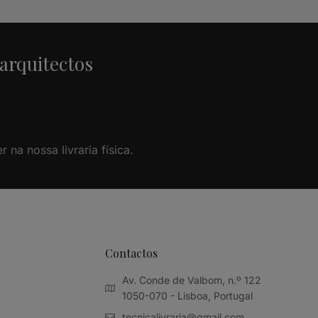
 arquitectos
na nossa livraria física.
Contactos
Av. Conde de Valbom, n.º 122
1050-070 - Lisboa, Portugal
tecnicalivraria@gmail.com