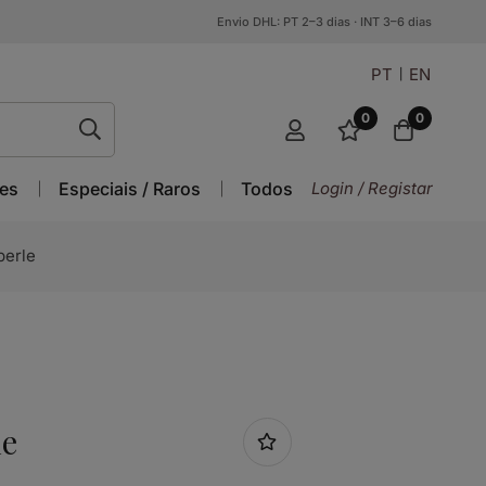
Envio DHL: PT 2–3 dias · INT 3–6 dias
PT
EN
0
0
es
Especiais / Raros
Todos
Login / Registar
berle
le