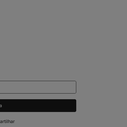
a
artilhar