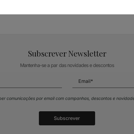
TÉCNICA LIVRARIA »
Subscrever Newsletter
Mantenha-se a par das novidades e descontos
eber comunicações por email com campanhas, descontos e novidade
Subscrever