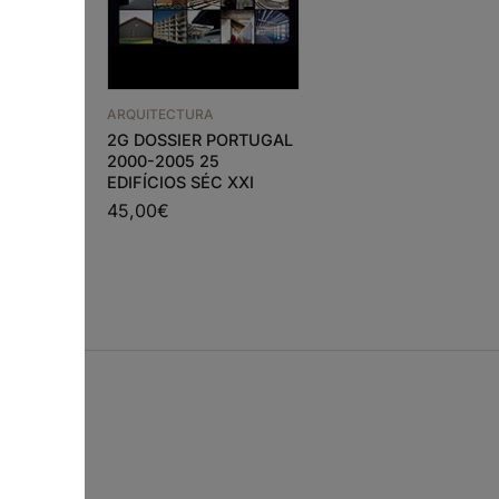
ARQUITECTURA
ARQUITECTURA
ARQA 82/83 – AÇÕES
2G DOSSIER PORTUGAL
PATRIMONIAIS
SING
2000-2005 25
11,00
€
9,90
€
EDIFÍCIOS SÉC XXI
45,00
€
s