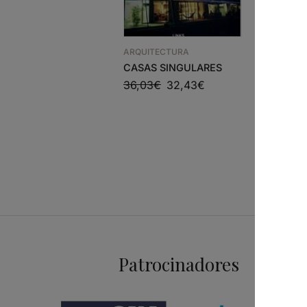
ARQUITEC
ARQUITECTURA
PLANTAS
CASAS SINGULARES
ELEVACOE
36,03
€
32,43
€
CHAVE D
45,42
€
Patrocinadores