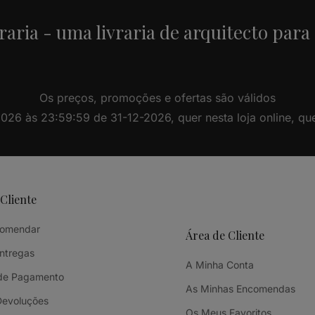
raria - uma livraria de arquitecto para
Os preços, promoções e ofertas são válidos
26 às 23:59:59 de 31-12-2026, quer nesta loja online, quer 
 Cliente
omendar
Área de Cliente
Entregas
A Minha Conta
de Pagamento
As Minhas Encomendas
Devoluções
Os Meus Favoritos