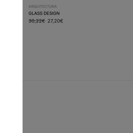
ARQUITECTURA
ARQUITECTURA
ARQA 82/83 – AÇÕES
GLASS DESIGN
ORTUGAL
PATRIMONIAIS
30,22
€
27,20
€
11,00
€
9,90
€
 XXI
s