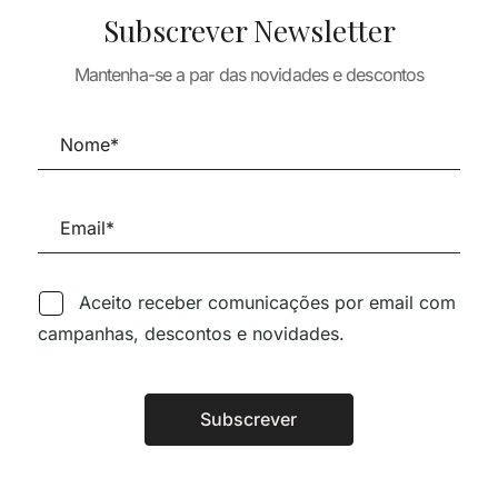
Subscrever Newsletter
ARQUITECTURA
ARQUITECTURA
STRIKE A POSE –
TURA
2G DOSSIER P
ECCENTRIC
Mantenha-se a par das novidades e descontos
TURES
2000-2005 25
ARCHITECTURE AND
EDIFÍCIOS SÉC
27,66
€
SPECTACULAR SPACES
45,00
€
74,20
€
66,78
€
Aceito receber comunicações por email com
campanhas, descontos e novidades.
Siga-nos nas Redes Sociai
Subscrever
Alternative:
TÉCNICA LIVRARIA »