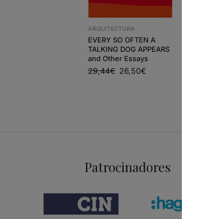
ARQUITEC
ARQUITECTURA
VERB NA
EVERY SO OFTEN A
30,73
€
TALKING DOG APPEARS
and Other Essays
29,44
€
26,50
€
Patrocinadores