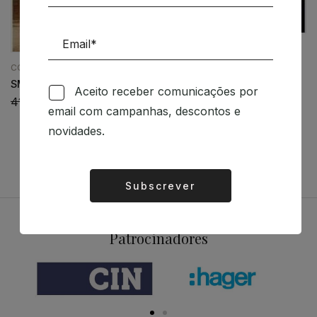
ARQUITECTURA
CASAS SINGULARES
CONSTRUÇÕES
36,03
€
32,43
€
SMALL SCALE BIG CHANGE
Aceito receber comunicações por
41,00
€
36,90
€
email com campanhas, descontos e
novidades.
Subscrever
Alternative:
Patrocinadores