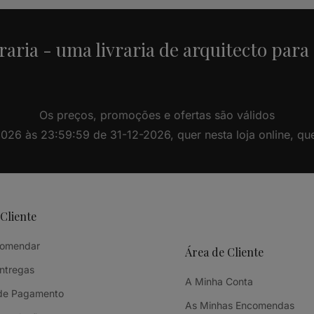
raria - uma livraria de arquitecto para
Os preços, promoções e ofertas são válidos
26 às 23:59:59 de 31-12-2026, quer nesta loja online, quer 
 Cliente
omendar
Área de Cliente
Entregas
A Minha Conta
de Pagamento
As Minhas Encomendas