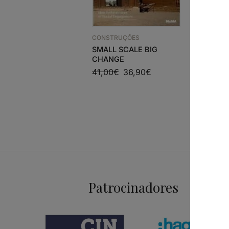
ARQUITEC
CONSTRUÇÕES
22 CASA
SMALL SCALE BIG
45,68
€
CHANGE
41,00
€
36,90
€
Patrocinadores