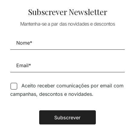
Subscrever Newsletter
TURA
ARQUITECTURA
S IBÉRICAS
Mantenha-se a par das novidades e descontos
ARQUITECTURA
MATERIA Y FORMA II
41,11
€
ARQUITECTUR
20,38
€
18,34
€
ANALOGIAS
25,43
€
22,8
Aceito receber comunicações por email com
campanhas, descontos e novidades.
Siga-nos nas Redes Sociai
Subscrever
Alternative:
TÉCNICA LIVRARIA »