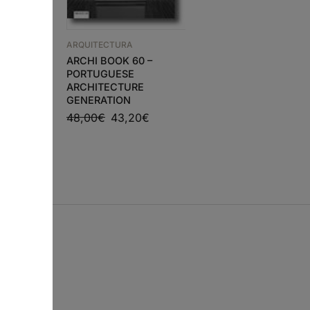
ARQUITECTURA
ARQUITECTURA
ARCHI BOOK 60 –
2G N 37 VALERIO
A ANIMAL
PORTUGUESE
OLGIATI
ARCHITECTURE
GENERATION
9
€
48,00
€
43,20
€
s