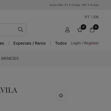
Envio DHL: PT 2–3 dias · INT 3–6 dias
PT
EN
0
0
es
Especiais / Raros
Todos
Login / Registar
LA MENEZES
AVILA