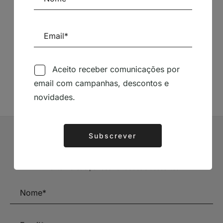
Siga-nos nas Redes Sociais
Aceito receber comunicações por
TÉCNICA LIVRARIA »
email com campanhas, descontos e
novidades.
Subscrever
Alternative:
Subscrever Newsletter
Mantenha-se a par das novidades e descontos