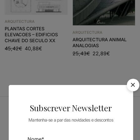
ARQUITECTURA
PLANTAS CORTES
ARQUITECTURA
ELEVACOES – EDIFICIOS
ARQUITECTURA ANIMAL
CHAVE DO SECULO XX
ANALOGIAS
45,42
€
40,88
€
25,43
€
22,89
€
Subscrever Newsletter
Patrocinadores
Mantenha-se a par das novidades e descontos