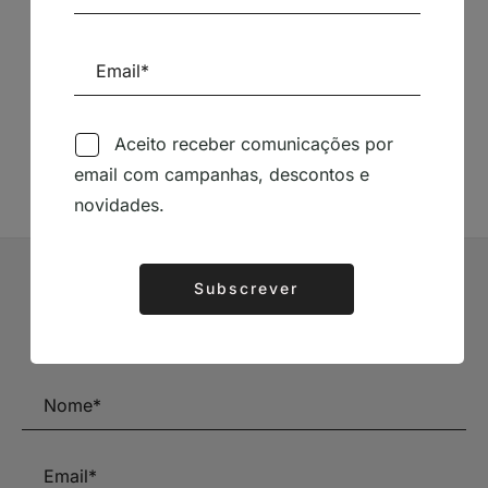
Siga-nos nas Redes Sociais
TÉCNICA LIVRARIA »
Aceito receber comunicações por
email com campanhas, descontos e
novidades.
Subscrever
Alternative:
Subscrever Newsletter
Mantenha-se a par das novidades e descontos