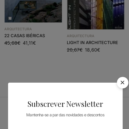
ARQUITECTURA
22 CASAS IBÉRICAS
ARQUITECTURA
45,68
€
41,11
€
LIGHT IN ARCHITECTURE
20,67
€
18,60
€
Subscrever Newsletter
Patrocinadores
Mantenha-se a par das novidades e descontos