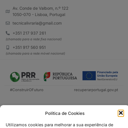
Av. Conde de Valbom, n.º 122
1050-070 - Lisboa, Portugal
tecnicalivraria@gmail.com
+351 217 937 261
(chamada para a rede fixa nacional)
+351 917 560 951
(chamada para a rede móvel nacional)
#ConstruirOFuturo
recuperarportugal.gov.pt
Política de Cookies
Utilizamos cookies para melhorar a sua experiência de