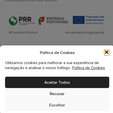
(chamada para a rede móvel nacional)
#ConstruirOFuturo
recuperarportugal.gov.pt
Política de Cookies
Utilizamos cookies para melhorar a sua experiência de
navegação e analisar o nosso tráfego.
Política de Cookies
Tecnica Livraria © 2026
Aceitar Todos
Recusar
0
0
Escolher
Home
Loja
Favoritos
Cesto
Pesquisa