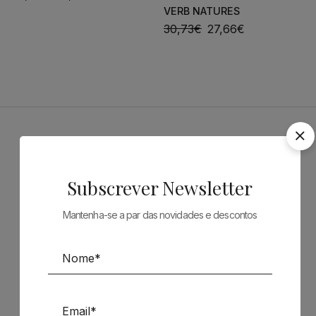
VERB NATURES
30,73
€
27,66
€
Patrocinadores
Subscrever Newsletter
Mantenha-se a par das novidades e descontos
Siga-nos nas Redes Sociais
TÉCNICA LIVRARIA »