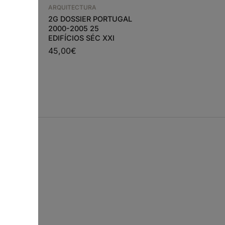
WITH – DOMINIQUE
ARQUITECTURA
PERRAULT ARQUITE
2G DOSSIER PORTUGAL
47,70
€
42,93
€
SING
2000-2005 25
EDIFÍCIOS SÉC XXI
45,00
€
s