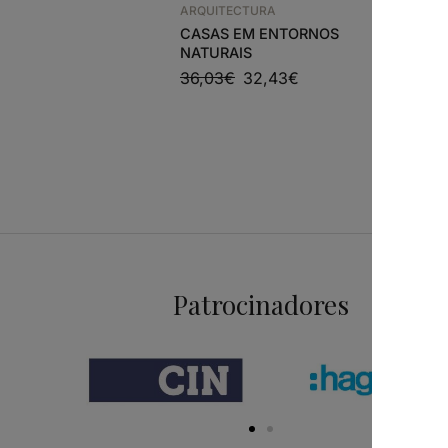
ARQUITEC
ARQUITECTURA
PUBLICO,
CASAS EM ENTORNOS
EFIMERO 
NATURAIS
CERAMIC
36,03
€
32,43
€
ARQUIT
27,56
€
Patrocinadores