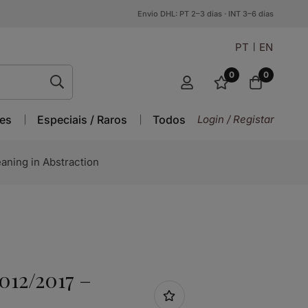
Envio DHL: PT 2–3 dias · INT 3–6 dias
PT
EN
0
0
es
Especiais / Raros
Todos
Login / Registar
aning in Abstraction
12/2017 –