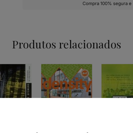
Compra 100% segura e 
Produtos relacionados
ARQUITECTURA
A+T – DENSITY – NUEVA
VIVIENDA COLECTIVA
43,34
€
39,00
€