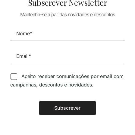
Subscrever Newsletter
TURA
 PRIVADO,
ARQUITECTURA
– LA
Mantenha-se a par das novidades e descontos
VERB PROCES
A EN
ECTURA
24,80
€
Aceito receber comunicações por email com
campanhas, descontos e novidades.
Siga-nos nas Redes Sociai
Subscrever
Alternative:
TÉCNICA LIVRARIA »