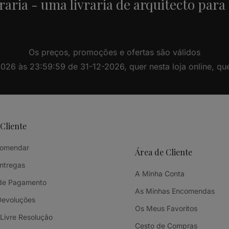
raria - uma livraria de arquitecto para
Os preços, promoções e ofertas são válidos
26 às 23:59:59 de 31-12-2026, quer nesta loja online, quer 
 Cliente
omendar
Área de Cliente
Entregas
A Minha Conta
de Pagamento
As Minhas Encomendas
Devoluções
Os Meus Favoritos
 Livre Resolução
Cesto de Compras