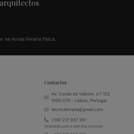
 arquitectos
na nossa livraria física.
Contactos
Av. Conde de Valbom, n.º 122
1050-070 - Lisboa, Portugal
tecnicalivraria@gmail.com
+351 217 937 261
(chamada para a rede fixa nacional)