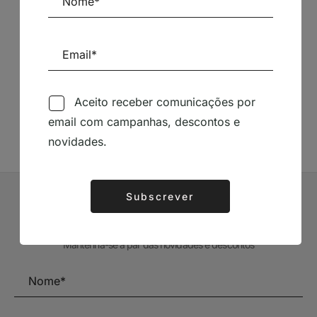
Siga-nos nas Redes Sociais
Aceito receber comunicações por
TÉCNICA LIVRARIA »
email com campanhas, descontos e
novidades.
Subscrever
Alternative:
Subscrever Newsletter
Mantenha-se a par das novidades e descontos