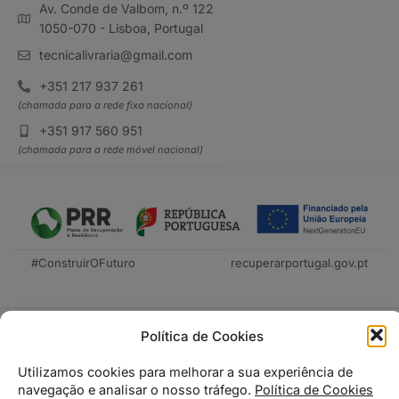
Av. Conde de Valbom, n.º 122
1050-070 - Lisboa, Portugal
tecnicalivraria@gmail.com
+351 217 937 261
(chamada para a rede fixa nacional)
+351 917 560 951
(chamada para a rede móvel nacional)
#ConstruirOFuturo
recuperarportugal.gov.pt
Política de Cookies
Utilizamos cookies para melhorar a sua experiência de
navegação e analisar o nosso tráfego.
Política de Cookies