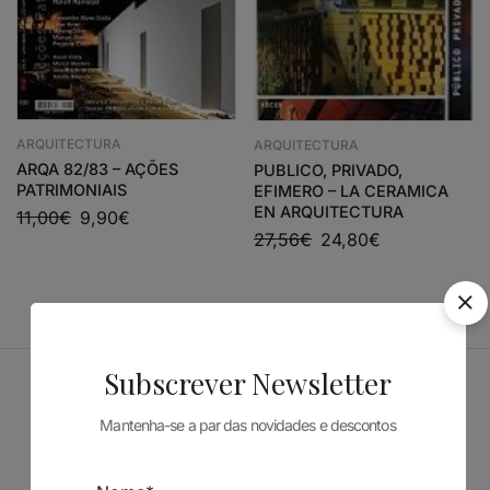
ARQUITECTURA
ARQUITECTURA
ARQA 82/83 – AÇÕES
PUBLICO, PRIVADO,
PATRIMONIAIS
EFIMERO – LA CERAMICA
EN ARQUITECTURA
11,00
€
9,90
€
27,56
€
24,80
€
Subscrever Newsletter
Patrocinadores
Mantenha-se a par das novidades e descontos