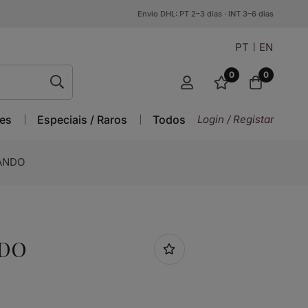
Envio DHL: PT 2–3 dias · INT 3–6 dias
PT
EN
0
0
es
Especiais / Raros
Todos
Login / Registar
 ANDO
NDO