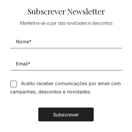
Subscrever Newsletter
ARQUITECTURA
TURA
PLANTAS COR
ARQUITECTURA
Mantenha-se a par das novidades e descontos
Y FORMA II
ELEVACOES – E
CASAS EM ENTORNOS
CHAVE DO SE
18,34
€
NATURAIS
45,42
€
40,8
36,03
€
32,43
€
Aceito receber comunicações por email com
campanhas, descontos e novidades.
Siga-nos nas Redes Sociai
Subscrever
Alternative:
TÉCNICA LIVRARIA »