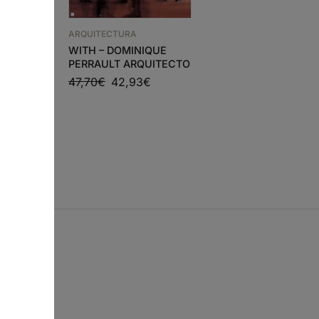
ARQUITECTURA
ARQUITECTURA
TES
WITH – DOMINIQUE
FACTORIES & OFFICE
DIFICIOS
PERRAULT ARQUITECTO
BUILDINGS
CULO XX
47,70
€
42,93
€
64,78
€
58,30
€
8
€
s