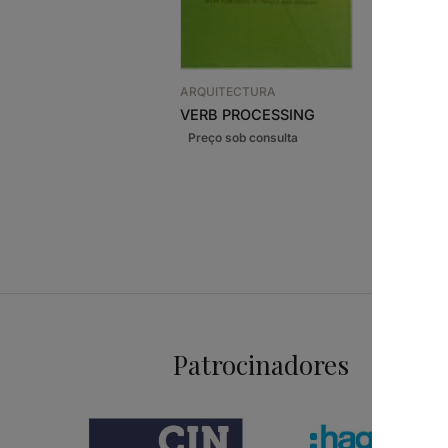
ARQUITEC
MATERIA 
ARQUITECTURA
20,38
€
VERB PROCESSING
Patrocinadores