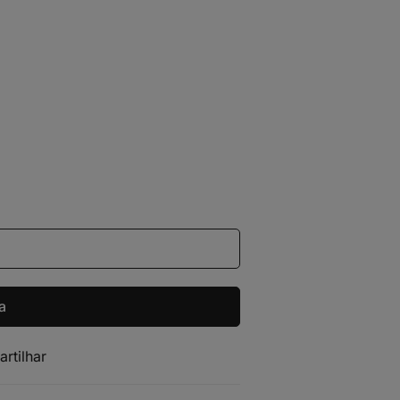
a
artilhar