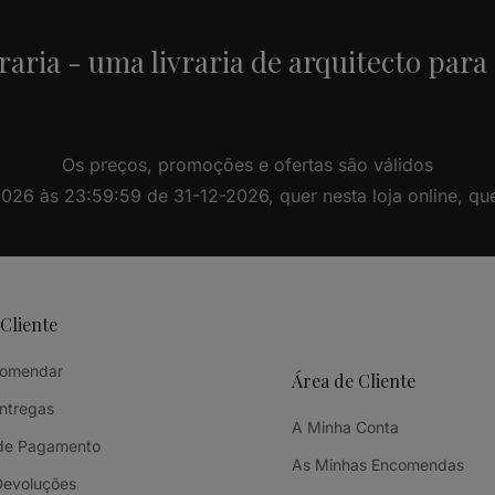
raria - uma livraria de arquitecto para
Os preços, promoções e ofertas são válidos
26 às 23:59:59 de 31-12-2026, quer nesta loja online, quer 
 Cliente
omendar
Área de Cliente
Entregas
A Minha Conta
de Pagamento
As Minhas Encomendas
Devoluções