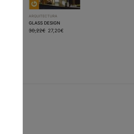
ARQUITECTURA
GLASS DESIGN
ARQUITECTURA
S
30,22
€
27,20
€
VERB PROCESSING
€
s