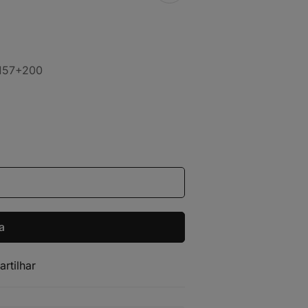
) 157+200
a
artilhar