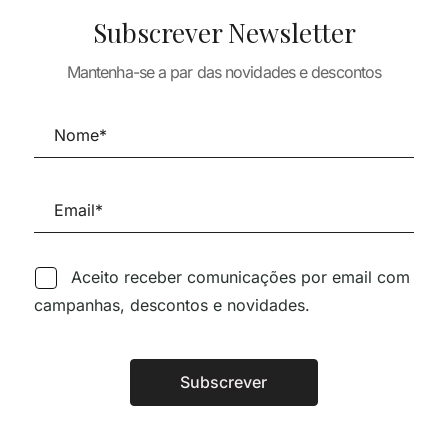
Subscrever Newsletter
TURA
Mantenha-se a par das novidades e descontos
 PRIVADO,
ARQUITECTURA
ARQUITECTURA
– LA
NEW ITALIAN
VERB NATURE
A EN
ARCHITECTURE
30,73
€
27,66
ECTURA
14,71
€
13,24
€
24,80
€
Aceito receber comunicações por email com
campanhas, descontos e novidades.
Siga-nos nas Redes Sociai
Subscrever
Alternative:
TÉCNICA LIVRARIA »