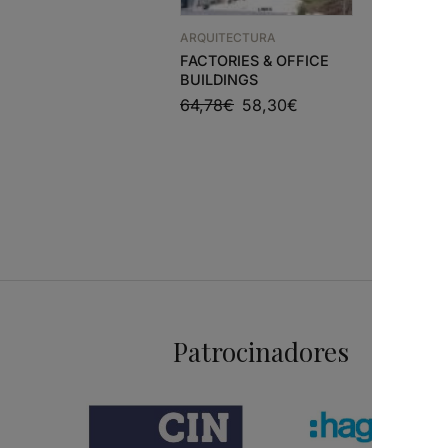
ARQUITECTURA
ARQUITEC
FACTORIES & OFFICE
PUBLICO,
BUILDINGS
EFIMERO 
64,78
€
58,30
€
CERAMIC
ARQUIT
27,56
€
Patrocinadores