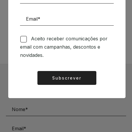
Siga-nos nas Redes Sociais
TÉCNICA LIVRARIA »
Aceito receber comunicações por
email com campanhas, descontos e
novidades.
Subscrever
Alternative:
Subscrever Newsletter
Mantenha-se a par das novidades e descontos