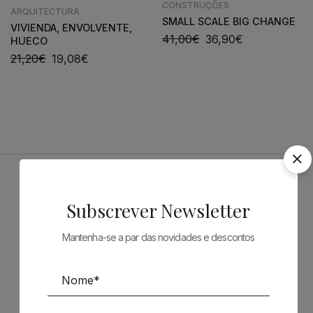
CONSTRUÇÕES
ARQUITECTURA
SMALL SCALE BIG CHANGE
VIVIENDA, ENVOLVENTE,
41,00
€
36,90
€
HUECO
21,20
€
19,08
€
Patrocinadores
Subscrever Newsletter
Mantenha-se a par das novidades e descontos