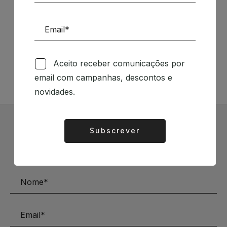
Siga-nos nas Redes Sociais
TÉCNICA LIVRARIA »
Aceito receber comunicações por
email com campanhas, descontos e
novidades.
Subscrever
Subscrever Newsletter
Alternative:
Mantenha-se a par das novidades e descontos