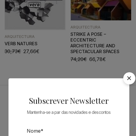
ARQUITECTURA
STRIKE A POSE –
ARQUITECTURA
ECCENTRIC
VERB NATURES
ARCHITECTURE AND
30,73
€
27,66
€
SPECTACULAR SPACES
74,20
€
66,78
€
Subscrever Newsletter
Patrocinadores
Mantenha-se a par das novidades e descontos