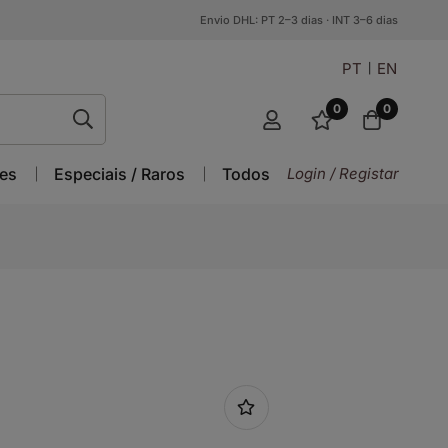
Envio DHL: PT 2–3 dias · INT 3–6 dias
PT
EN
0
0
es
Especiais / Raros
Todos
Login / Registar