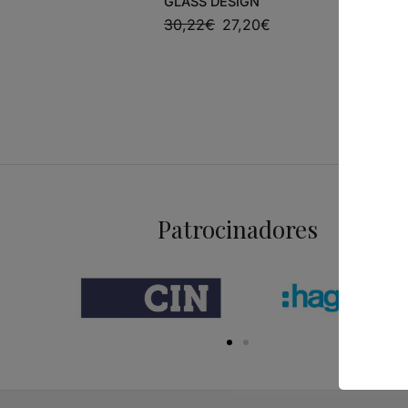
GLASS DESIGN
VEGETAL
30,22
€
27,20
€
22,26
€
Patrocinadores