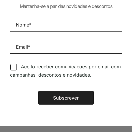
LUZ
ARQUITECTUR
 ANALOGIAS
Mantenha-se a par das novidades e descontos
17,11
€
15,40
€
ANALOGIAS
20,03
€
25,43
€
22,8
Aceito receber comunicações por email com
Siga-nos nas Redes Sociai
campanhas, descontos e novidades.
TÉCNICA LIVRARIA »
Subscrever
Alternative: