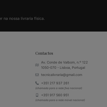
na nossa livraria física.
Contactos
Av. Conde de Valbom, n.º 122
1050-070 - Lisboa, Portugal
tecnicalivraria@gmail.com
+351 217 937 261
(chamada para a rede fixa nacional)
+351 917 560 951
(chamada para a rede móvel nacional)