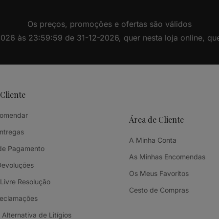
Os preços, promoções e ofertas são válidos
26 às 23:59:59 de 31-12-2026, quer nesta loja online, quer 
 Cliente
omendar
Área de Cliente
Entregas
A Minha Conta
de Pagamento
As Minhas Encomendas
Devoluções
Os Meus Favoritos
 Livre Resolução
Cesto de Compras
Reclamações
Alternativa de Litígios