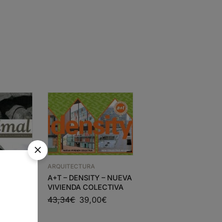
ESGOTADO
ARQUITECTURA
A+T – DENSITY – NUEVA
VIVIENDA COLECTIVA
43,34
€
39,00
€
CONSTRUÇÕES