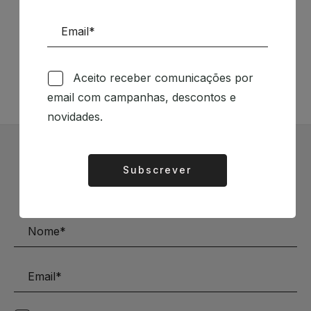
Siga-nos nas Redes Sociais
TÉCNICA LIVRARIA »
Aceito receber comunicações por
email com campanhas, descontos e
novidades.
Subscrever Newsletter
Subscrever
Alternative:
Mantenha-se a par das novidades e descontos