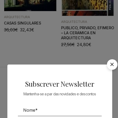
ARQUITECTURA
ARQUITECTURA
CASAS SINGULARES
PUBLICO, PRIVADO, EFIMERO
36,03
€
32,43
€
– LA CERAMICA EN
ARQUITECTURA
27,56
€
24,80
€
Patrocinadores
Subscrever Newsletter
Mantenha-se a par das novidades e descontos