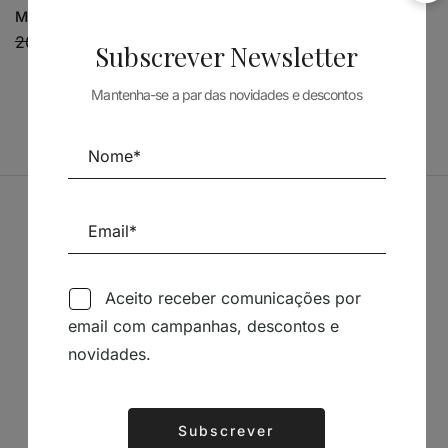
MATERIA Y FORMA II
ARQUITECTURA
20,38
€
18,34
€
NEW ITALIAN
Subscrever Newsletter
ARCHITECTURE
14,71
€
13,24
€
Mantenha-se a par das novidades e descontos
Patrocinadores
Aceito receber comunicações por
email com campanhas, descontos e
novidades.
Siga-nos nas Redes Sociais
Subscrever
Alternative: