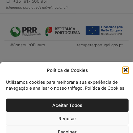
+351 917 560 951
(chamada para a rede móvel nacional)
#ConstruirOFuturo
recuperarportugal.gov.pt
Política de Cookies
Utilizamos cookies para melhorar a sua experiência de
navegação e analisar o nosso tráfego.
Política de Cookies
Tecnica Livraria © 2026
Aceitar Todos
Recusar
0
0
Escolher